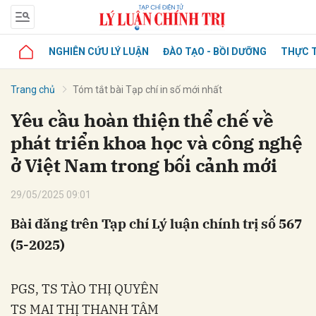
NGHIÊN CỨU LÝ LUẬN
ĐÀO TẠO - BỒI DƯỠNG
THỰC T
Trang chủ
Tóm tắt bài Tạp chí in số mới nhất
Yêu cầu hoàn thiện thể chế về
phát triển khoa học và công nghệ
ở Việt Nam trong bối cảnh mới
29/05/2025 09:01
Bài đăng trên Tạp chí Lý luận chính trị số 567
(5-2025)
PGS, TS TÀO THỊ QUYÊN
TS MAI THỊ THANH TÂM