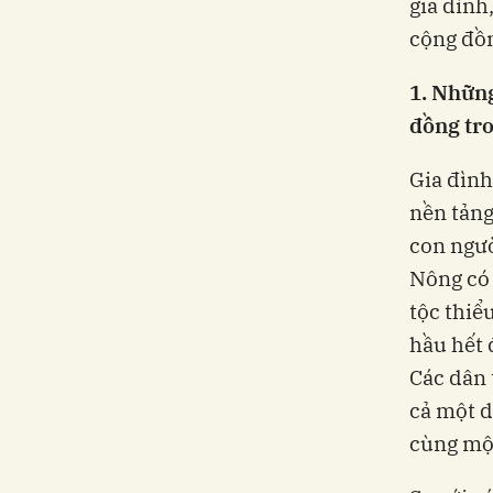
gia đình,
cộng đồn
1. Những
đồng tr
Gia đình
nền tảng
con ngườ
Nông có 
tộc thiể
hầu hết 
Các dân 
cả một d
cùng một