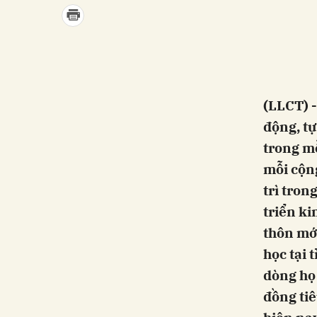
(LLCT) -
động, tự
trong mỗ
mỗi cộn
trì tron
triển ki
thôn mới
học tại 
dòng họ 
đồng ti