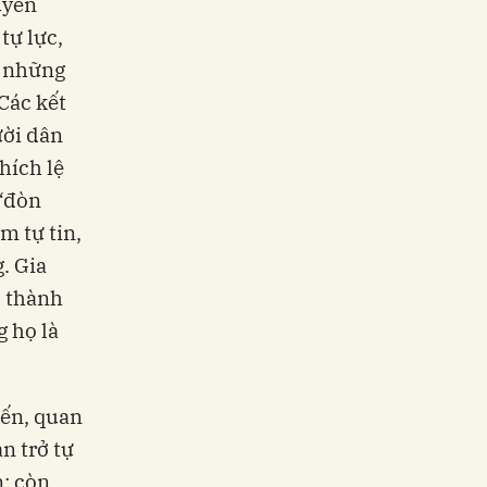
uyền
tự lực,
à những
 Các kết
ười dân
hích lệ
 “đòn
m tự tin,
. Gia
c thành
g họ là
iến, quan
n trở tự
n; còn