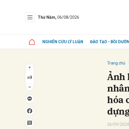
Thứ Năm,
06/08/2026
NGHIÊN CỨU LÝ LUẬN
ĐÀO TẠO - BỒI DƯỠ
Trang chủ
Ảnh 
nhân 
hóa 
dựng
26/09/2024