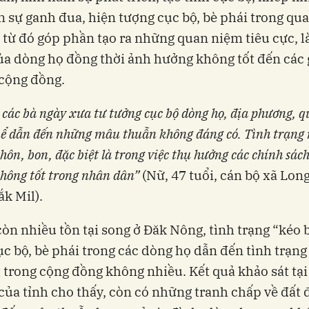
n sự ganh đua, hiện tượng cục bộ, bè phái trong qu
 từ đó góp phần tạo ra những quan niệm tiêu cực, 
của dòng họ đồng thời ảnh hưởng không tốt đến các g
cộng đồng.
 các bà ngày xưa tư tưởng cục bộ dòng họ, địa phương, q
nể dẫn đến những mâu thuẫn không đáng có. Tình trạng 
thôn, bon, đặc biệt là trong việc thụ hưởng các chính sác
không tốt trong nhân dân”
(Nữ, 47 tuổi, cán bộ xã Lon
k Mil).
òn nhiều tồn tại song ở Đăk Nông, tình trạng “kéo 
ục bộ, bè phái trong các dòng họ dẫn đến tình trạn
 trong cộng đồng không nhiều. Kết quả khảo sát tại
ủa tỉnh cho thấy, còn có những tranh chấp về đất đ