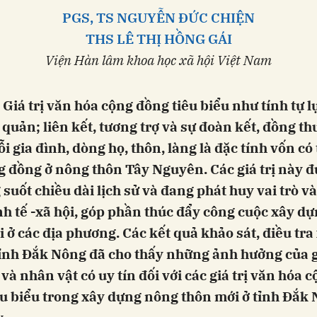
PGS, TS NGUYỄN ĐỨC CHIỆN
THS LÊ THỊ HỒNG GÁI
Viện Hàn lâm khoa học xã hội Việt Nam
 Giá trị văn hóa cộng đồng tiêu biểu như tính tự l
 quản; liên kết, tương trợ và sự đoàn kết, đồng t
i gia đình, dòng họ, thôn, làng là đặc tính vốn có
g đồng ở nông thôn Tây Nguyên. Các giá trị này 
g suốt chiều dài lịch sử và đang phát huy vai trò v
nh tế -xã hội, góp phần thúc đẩy công cuộc xây d
 ở các địa phương. Các kết quả khảo sát, điều tra 
tỉnh Đắk Nông đã cho thấy những ảnh hưởng của g
và nhân vật có uy tín đối với các giá trị văn hóa 
êu biểu trong xây dựng nông thôn mới ở tỉnh Đắk