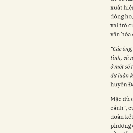
xuất hiệ
dòng họ,
vai trò 
văn hóa 
“Các ông,
tình, cả 
ở một số 
dư luận 
huyện Đắ
Mặc dù c
cánh”, c
đoàn kết
phương c