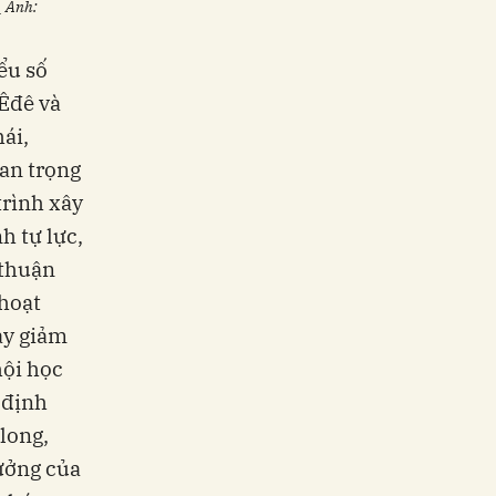
_ Ảnh:
ểu số
 Êđê và
ái,
uan trọng
trình xây
h tự lực,
 thuận
 hoạt
ay giảm
hội học
 định
long,
ưởng của