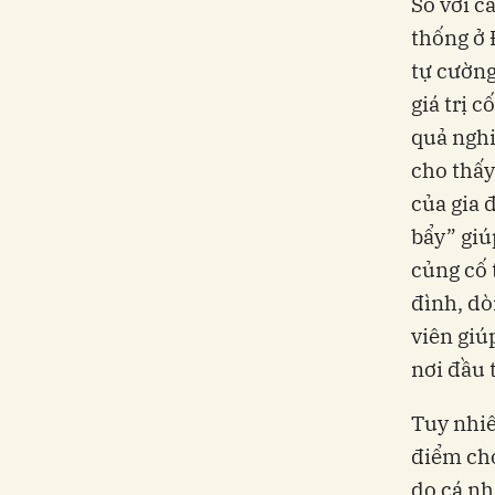
So với c
thống ở 
tự cường
giá trị 
quả nghi
cho thấy
của gia 
bẩy” giú
củng cố 
đình, dò
viên giú
nơi đầu 
Tuy nhiê
điểm cho
do cá nh