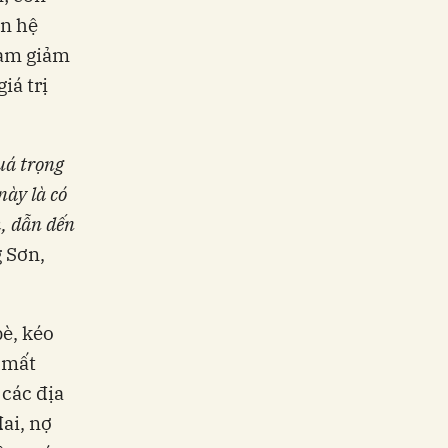
an hệ
làm giảm
iá trị
uá trọng
này là có
h, dẫn dến
g Sơn,
bè, kéo
g mất
 các địa
ai, nợ