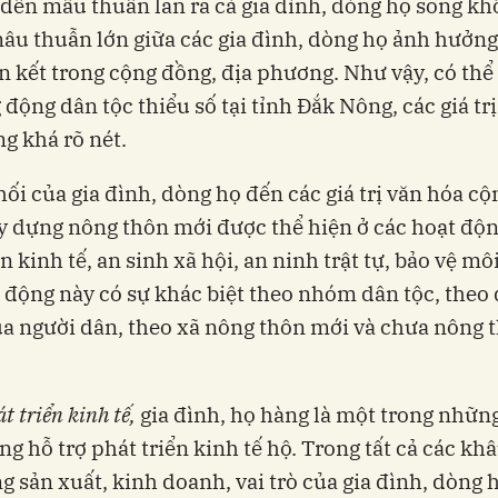
đến mâu thuẫn lan ra cả gia đình, dòng họ song kh
u thuẫn lớn giữa các gia đình, dòng họ ảnh hưởn
n kết trong cộng đồng, địa phương. Như vậy, có thể 
 động dân tộc thiểu số tại tỉnh Đắk Nông, các giá tr
g khá rõ nét.
hối của gia đình, dòng họ đến các giá trị văn hóa c
y dựng nông thôn mới được thể hiện ở các hoạt độ
n kinh tế, an sinh xã hội, an ninh trật tự, bảo vệ mô
 động này có sự khác biệt theo nhóm dân tộc, theo 
ủa người dân, theo xã nông thôn mới và chưa nông 
t triển kinh tế,
gia đình, họ hàng là một trong nhữn
ng hỗ trợ phát triển kinh tế hộ. Trong tất cả các khâ
g sản xuất, kinh doanh, vai trò của gia đình, dòng 