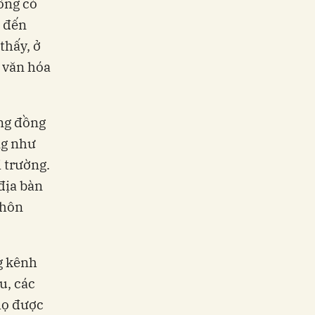
ông có
g đến
thấy, ở
ị văn hóa
ộng đồng
ng như
i trường.
địa bàn
thôn
g kênh
u, các
họ được