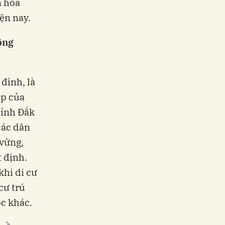
n hóa
ện nay.
ộng
 đình, là
ẹp của
tỉnh Đắk
các dân
 vững,
 định.
khi di cư
cư trú
ộc khác.