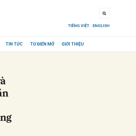
TIẾNG VIỆT
ENGLISH
TIN TỨC
TỪ ĐIỂN MỞ
GIỚI THIỆU
và
ăn
ông