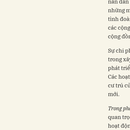
nần dẫn 
những mâ
tình đoà
các cộng
cộng đồn
Sự chi p
trong xâ
phát triể
Các hoạt
cư trú c
mới.
Trong phá
quan trọ
hoạt độn