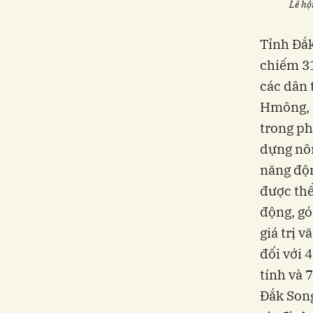
Lễ hộ
Tỉnh Đắk
chiếm 31
các dân 
Hmông, D
trong ph
dựng nôn
năng độn
được thể
động, gó
giá trị 
đối với 
tính và 
Đắk Song