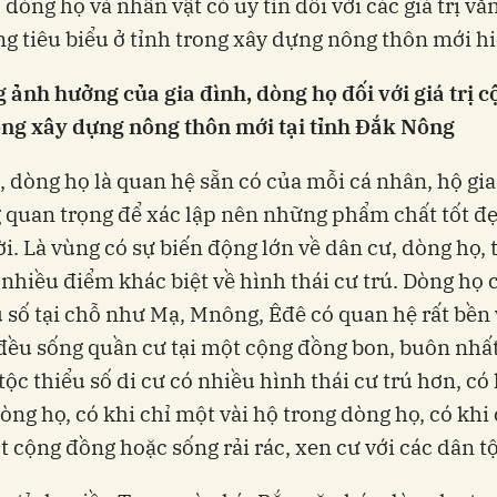
 dòng họ và nhân vật có uy tín đối với các giá trị vă
g tiêu biểu ở tỉnh trong xây dựng nông thôn mới hi
 ảnh hưởng của gia đình, dòng họ đối với giá trị c
ong xây dựng nông thôn mới tại tỉnh Đắk Nông
, dòng họ là quan hệ sẵn có của mỗi cá nhân, hộ gia
 quan trọng để xác lập nên những phẩm chất tốt đ
i. Là vùng có sự biến động lớn về dân cư, dòng họ, 
nhiều điểm khác biệt về hình thái cư trú. Dòng họ 
u số tại chỗ như Mạ, Mnông, Êđê có quan hệ rất bền
đều sống quần cư tại một cộng đồng bon, buôn nhất
tộc thiểu số di cư có nhiều hình thái cư trú hơn, có 
òng họ, có khi chỉ một vài hộ trong dòng họ, có khi 
 cộng đồng hoặc sống rải rác, xen cư với các dân t