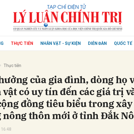
NG
THỰC TIỄN
NHÂN VẬT - SỰ KIỆN
DIỄN ĐÀN
QUỐC TẾ
Thực tiễn
hưởng của gia đình, dòng họ 
vật có uy tín đến các giá trị v
cộng đồng tiêu biểu trong xây
 nông thôn mới ở tỉnh Đắk N
 16:48