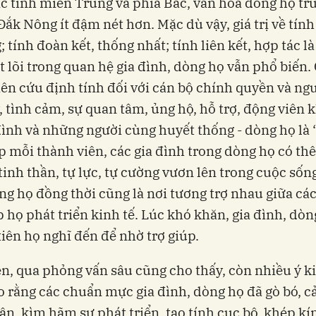
ác tỉnh miền Trung và phía Bắc, văn hóa dòng họ tr
Đắk Nông ít đậm nét hơn. Mặc dù vậy, giá trị về tính 
; tính đoàn kết, thống nhất; tính liên kết, hợp tác l
cốt lõi trong quan hệ gia đình, dòng họ vẫn phổ biến.
ên cứu định tính đối với cán bộ chính quyền và ng
, tình cảm, sự quan tâm, ủng hộ, hỗ trợ, động viên k
đình và những người cùng huyết thống - dòng họ là
p mỗi thành viên, các gia đình trong dòng họ có thê
tinh thần, tự lực, tự cường vươn lên trong cuộc sống
ng họ đồng thời cũng là nơi tương trợ nhau giữa cá
p họ phát triển kinh tế. Lúc khó khăn, gia đình, dòn
tiên họ nghĩ đến để nhờ trợ giúp.
n, qua phỏng vấn sâu cũng cho thấy, còn nhiều ý k
 rằng các chuẩn mực gia đình, dòng họ đã gò bó, cả
ân, kìm hãm sự phát triển, tạo tính cục bộ, khép kí