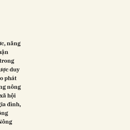
ực, năng
huận
 trong
được duy
ào phát
ựng nông
xã hội
ia đình,
cộng
 Nông