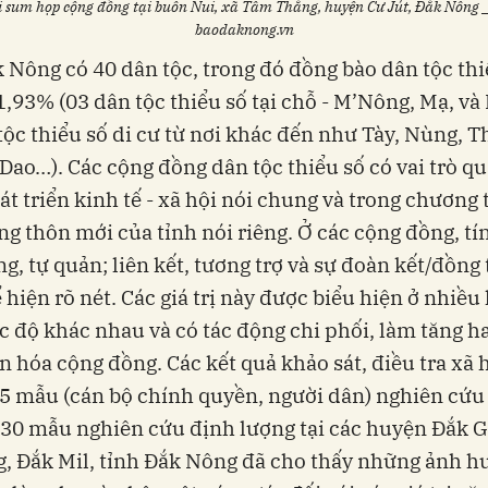
i sum họp cộng đồng tại buôn Nui, xã Tâm Thắng, huyện Cư Jút, Đắk Nông 
baodaknong.vn
 Nông có 40 dân tộc, trong đó đồng bào dân tộc thi
,93% (03 dân tộc thiểu số tại chỗ - M’Nông, Mạ, và
tộc thiểu số di cư từ nơi khác đến như Tày, Nùng, Th
ao…). Các cộng đồng dân tộc thiểu số có vai trò q
át triển kinh tế - xã hội nói chung và trong chương 
g thôn mới của tỉnh nói riêng. Ở các cộng đồng, tín
g, tự quản; liên kết, tương trợ và sự đoàn kết/đồng
 hiện rõ nét. Các giá trị này được biểu hiện ở nhiều
c độ khác nhau và có tác động chi phối, làm tăng h
văn hóa cộng đồng. Các kết quả khảo sát, điều tra xã 
45 mẫu (cán bộ chính quyền, người dân) nghiên cứu
730 mẫu nghiên cứu định lượng tại các huyện Đắk G
, Đắk Mil, tỉnh Đắk Nông đã cho thấy những ảnh h