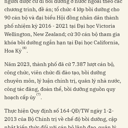
người được cử đi bồi dưỡng ở nước ngoài theo các
chương trình, đề án; tổ chức 4 lớp bồi dưỡng cho
90 cán bộ và đại biểu Hội đồng nhân dân thành
phố nhiệm kỳ 2016 - 2021 tại Đại học Victoria
Wellington, New Zealand; cử 30 cán bộ tham gia
khóa bồi dưỡng ngắn hạn tại Đại học California,
(6)
Hoa Kỳ
.
Năm 2023, thành phố đã cử 7.387 lượt cán bộ,
công chức, viên chức đi đào tạo, bồi dưỡng
chuyên môn, lý luận chính trị, quản lý nhà nước,
công tác đảng, đoàn thể, bồi dưỡng nguồn quy
(7)
hoạch cấp ủy
.
Thực hiện Quy định số 164-QĐ/TW ngày 1-2-
2013 của Bộ Chính trị về chế độ bồi dưỡng, cập
nhật kiến thức đối với cán bộ lãnh đạo, quản lý