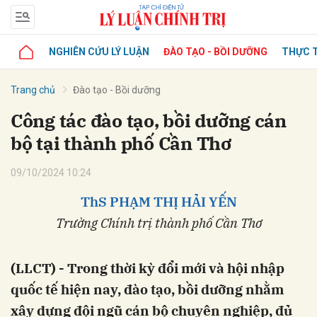
NGHIÊN CỨU LÝ LUẬN
ĐÀO TẠO - BỒI DƯỠNG
THỰC T
Trang chủ
Đào tạo - Bồi dưỡng
Công tác đào tạo, bồi dưỡng cán
bộ tại thành phố Cần Thơ
09/10/2024 10:24
ThS PHẠM THỊ HẢI YẾN
Trường Chính trị thành phố Cần Thơ
(LLCT) - Trong thời kỳ đổi mới và hội nhập
quốc tế hiện nay, đào tạo, bồi dưỡng nhằm
xây dựng đội ngũ cán bộ chuyên nghiệp, đủ