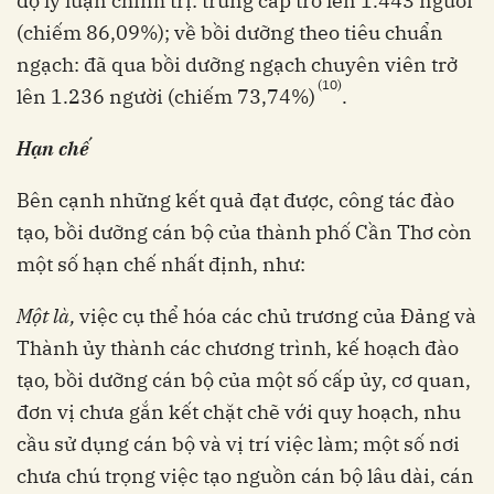
độ lý luận chính trị: trung cấp trở lên 1.443 người
(chiếm 86,09%); về bồi dưỡng theo tiêu chuẩn
ngạch: đã qua bồi dưỡng ngạch chuyên viên trở
(10)
lên 1.236 người (chiếm 73,74%)
.
Hạn chế
Bên cạnh những kết quả đạt được, công tác đào
tạo, bồi dưỡng cán bộ của thành phố Cần Thơ còn
một số hạn chế nhất định, như:
Một là,
việc cụ thể hóa các chủ trương của Đảng và
Thành ủy thành các chương trình, kế hoạch đào
tạo, bồi dưỡng cán bộ của một số cấp ủy, cơ quan,
đơn vị chưa gắn kết chặt chẽ với quy hoạch, nhu
cầu sử dụng cán bộ và vị trí việc làm; một số nơi
chưa chú trọng việc tạo nguồn cán bộ lâu dài, cán