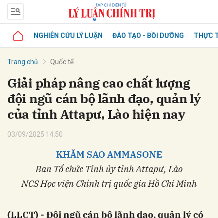
NGHIÊN CỨU LÝ LUẬN
ĐÀO TẠO - BỒI DƯỠNG
THỰC T
Trang chủ
Quốc tế
Giải pháp nâng cao chất lượng
đội ngũ cán bộ lãnh đạo, quản lý
của tỉnh Attapư, Lào hiện nay
03/09/2025 14:50
KHĂM SAO AMMASONE
Ban Tổ chức Tỉnh ủy tỉnh Attapư, Lào
NCS Học viện Chính trị quốc gia Hồ Chí Minh
(LLCT) - Đội ngũ cán bộ lãnh đạo, quản lý có