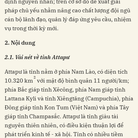
định nguyên nhân; trên cơ sở đó đề xuất giải
pháp chủ yếu nhằm nâng cao chất lượng đội ngũ
cán bộ lãnh đạo, quản lý đáp ứng yêu cầu, nhiệm
vụ trong thời kỳ mới.
2. Nội dung
2.1. Vài nét về tỉnh Attapư
Attapư là tỉnh nằm ở phía Nam Lào, có diện tích
2
10.320 km
với mật độ bình quân 11 người/km;
phía Bắc giáp tỉnh Xêcông, phía Nam giáp tỉnh
Lattana Kyli và tỉnh Xiêngtăng (Campuchia), phía
Đông giáp tỉnh Kon Tum (Việt Nam) và phía Tây
giáp tỉnh Champasắc. Attapư là tỉnh giàu tài
nguyên thiên nhiên, có điều kiện thuận lợi để
phát triển kinh tế - xã hội. Tỉnh có nhiều tiềm