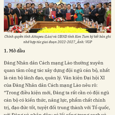
Chính quyền tỉnh Attapeu (Lào) và UBND tỉnh Kon Tum ký kết bản ghi
nhớ hợp tác giai đoạn 2022-2027_Ảnh: VGP
1. Mở đầu
Đảng Nhân dân Cách mạng Lào thường xuyên
quan tâm công tác xây dựng đội ngũ cán bộ, nhất
là cán bộ lãnh đạo, quản lý. Văn kiện Đại hội XI
của Đảng Nhân dân Cách mạng Lào nêu rõ:
“Trong điều kiện mới, Đảng ta rất cần có đội ngũ
cán bộ có kiến thức, năng lực, phẩm chất chính
trị, đạo đức tốt, tuyệt đối trung thành với Tổ quốc,
với Đảng và nhân dân; có lối sống trong sạch và