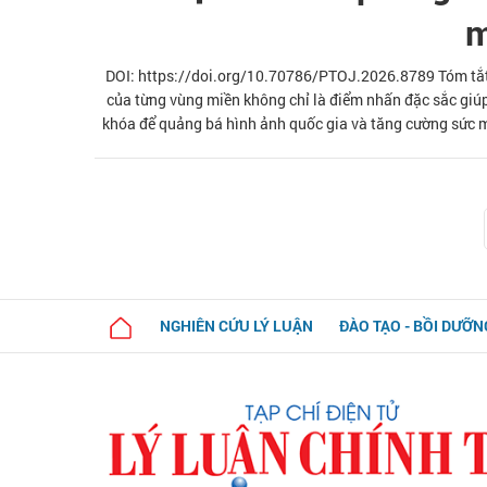
m
DOI: https://doi.org/10.70786/PTOJ.2026.8789 Tóm tắt:
của từng vùng miền không chỉ là điểm nhấn đặc sắc giúp
khóa để quảng bá hình ảnh quốc gia và tăng cường sức 
hình ảnh Việt Nam ra nước ngoài, giai đoạn 2026- 2030, 
bản sắc vùng miền góp phần củn
NGHIÊN CỨU LÝ LUẬN
ĐÀO TẠO - BỒI DƯỠN