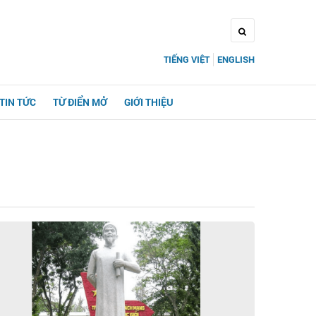
TIẾNG VIỆT
ENGLISH
TIN TỨC
TỪ ĐIỂN MỞ
GIỚI THIỆU