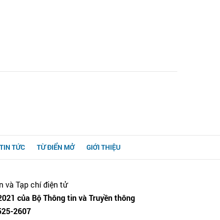
TIN TỨC
TỪ ĐIỂN MỞ
GIỚI THIỆU
n và Tạp chí điện tử
021 của Bộ Thông tin và Truyền thông
525-2607