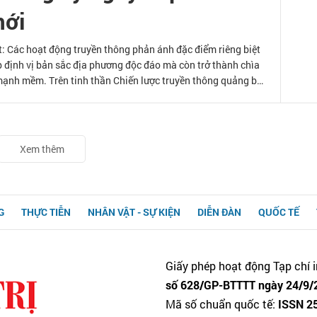
ới
 Các hoạt động truyền thông phản ánh đặc điểm riêng biệt
 định vị bản sắc địa phương độc đáo mà còn trở thành chìa
mạnh mềm. Trên tinh thần Chiến lược truyền thông quảng bá
tầm nhìn đến năm 2045”, bài viết xây dựng cơ sở lý luận về
g cố sức mạnh mềm quốc gia trong t
Xem thêm
G
THỰC TIỄN
NHÂN VẬT - SỰ KIỆN
DIỄN ĐÀN
QUỐC TẾ
Giấy phép hoạt động Tạp chí i
số 628/GP-BTTTT ngày 24/9/2
Mã số chuẩn quốc tế:
ISSN 2