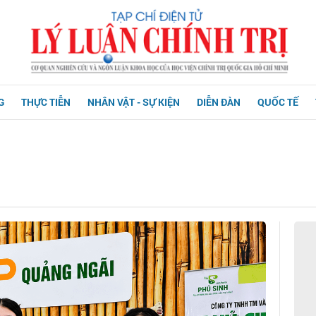
G
THỰC TIỄN
NHÂN VẬT - SỰ KIỆN
DIỄN ĐÀN
QUỐC TẾ