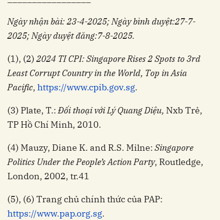
Ngày nhận bài: 23-4-2025; Ngày bình duyệt:27-7-
2025; Ngày duyệt đăng:7-8-2025.
(1), (2)
2024 TI CPI: Singapore Rises 2 Spots to 3rd
Least Corrupt Country in the World, Top in Asia
Pacific
,
https://www.cpib.gov.sg
.
(3) Plate, T.:
Đối thoại với Lý Quang Diệu,
Nxb Trẻ,
TP Hồ Chí Minh, 2010.
(4) Mauzy, Diane K. and R.S. Milne:
Singapore
Politics Under the People’s Action Party
, Routledge,
London, 2002, tr.41
(5), (6) Trang chủ chính thức của PAP:
https://www.pap.org.sg
.