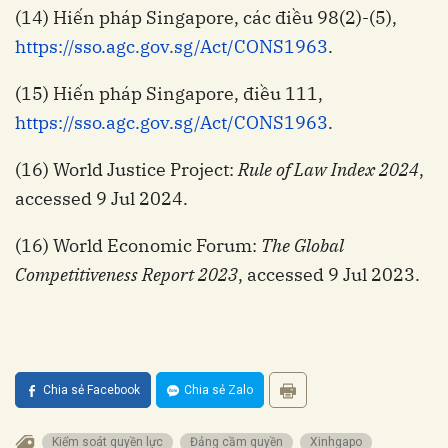
(14) Hiến pháp Singapore, các điều 98(2)-(5),
https://sso.agc.gov.sg/Act/CONS1963
.
(15) Hiến pháp Singapore, điều 111,
https://sso.agc.gov.sg/Act/CONS1963
.
(16) World Justice Project:
Rule of Law Index 2024
,
accessed 9 Jul 2024.
(16) World Economic Forum:
The Global
Competitiveness Report 2023
, accessed 9 Jul 2023.
Chia sẻ Facebook
Chia sẻ Zalo
Kiểm soát quyền lực
Đảng cầm quyền
Xinhgapo