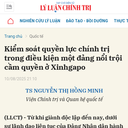
NGHIÊN CỨU LÝ LUẬN
ĐÀO TẠO - BỒI DƯỠNG
THỰC T
Trang chủ
Quốc tế
Kiểm soát quyền lực chính trị
trong điều kiện một đảng nổi trội
cầm quyền ở Xinhgapo
10/08/2025 21:10
TS NGUYỄN THỊ HỒNG MINH
Viện Chính trị và Quan hệ quốc tế
(LLCT) - Từ khi giành độc lập đến nay, dưới
sự lãnh đạo liên tục của Đảng Nhân dân hành