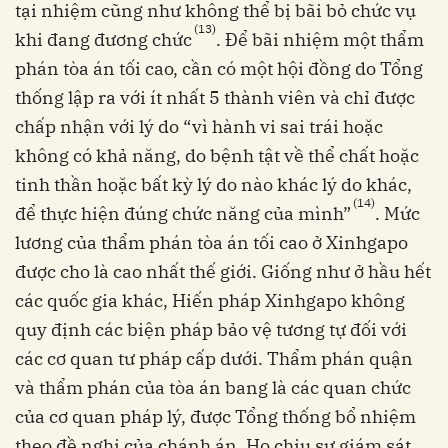
tại nhiệm cũng như không thể bị bãi bỏ chức vụ
(13)
khi đang đương chức
. Để bãi nhiệm một thẩm
phán tòa án tối cao, cần có một hội đồng do Tổng
thống lập ra với ít nhất 5 thành viên và chỉ được
chấp nhận với lý do “vì hành vi sai trái hoặc
không có khả năng, do bệnh tật về thể chất hoặc
tinh thần hoặc bất kỳ lý do nào khác lý do khác,
(14)
để thực hiện đúng chức năng của mình”
. Mức
lương của thẩm phán tòa án tối cao ở Xinhgapo
được cho là cao nhất thế giới. Giống như ở hầu hết
các quốc gia khác, Hiến pháp Xinhgapo không
quy định các biện pháp bảo vệ tương tự đối với
các cơ quan tư pháp cấp dưới. Thẩm phán quận
và thẩm phán của tòa án bang là các quan chức
của cơ quan pháp lý, được Tổng thống bổ nhiệm
theo đề nghị của chánh án. Họ chịu sự giám sát