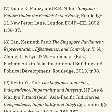
(7) Diane K. Mauzy and R.S. Milne:
Singapore
Politics Under the People’s Action Party
, Routledge
11 New Fetter Lane, London EC4P 4EE, 2002,
tr36-37.
(8) Tan, Kenneth Paul:
The Singapore Parliament:
Representation, Effectiveness, and Control
, in Y. N.
Zheng, L. F. Lye, & W. Hofmeister (Eds.),
Parliaments in Asia: Institutional Building and
Political Development, Routledge, 2013, tr.38.
(9) Kevin YL Tan:
The Singapore Judiciary,
Independence, Impartiality and Integrity
, HP Lee &
Marilyn Pittard (eds), Asia-Pacific Judiciaries:
Independence, Impartiality and Integrity,
Cambridge
University Press, 2017, tr. 285-287.