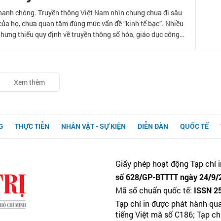
nhanh chóng. Truyền thông Việt Nam nhìn chung chưa đi sâu
 của họ, chưa quan tâm đúng mức vấn đề “kinh tế bạc”. Nhiều
nhưng thiếu quy định về truyền thông số hóa, giáo dục công
ính sách liên quan đến đào tạo kiến thức số, bảo vệ người cao
ng và đề xuất hệ sinh thái
Xem thêm
G
THỰC TIỄN
NHÂN VẬT - SỰ KIỆN
DIỄN ĐÀN
QUỐC TẾ
Giấy phép hoạt động Tạp chí i
số 628/GP-BTTTT ngày 24/9/2
Mã số chuẩn quốc tế:
ISSN 2
Tạp chí in được phát hành qu
tiếng Việt mã số C186; Tạp c