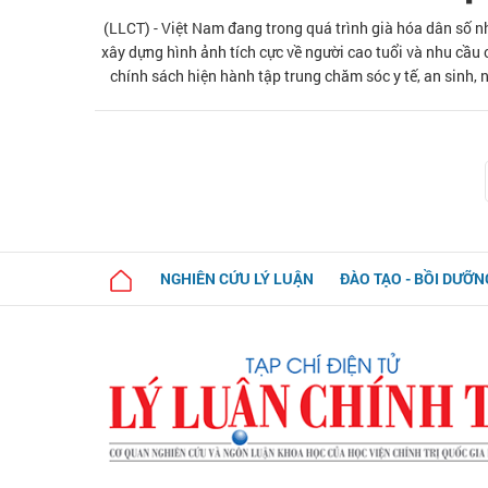
(LLCT) - Việt Nam đang trong quá trình già hóa dân số 
xây dựng hình ảnh tích cực về người cao tuổi và nhu cầu
chính sách hiện hành tập trung chăm sóc y tế, an sinh, 
nghệ cho người cao tuổi,...Bài viết chỉ ra khoảng trống ch
tuổi trên môi trường mạ
NGHIÊN CỨU LÝ LUẬN
ĐÀO TẠO - BỒI DƯỠN