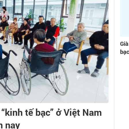
Già
bạc
 “kinh tế bạc” ở Việt Nam
̣n nay