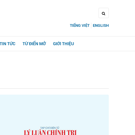
TIẾNG VIỆT
ENGLISH
TIN TỨC
TỪ ĐIỂN MỞ
GIỚI THIỆU