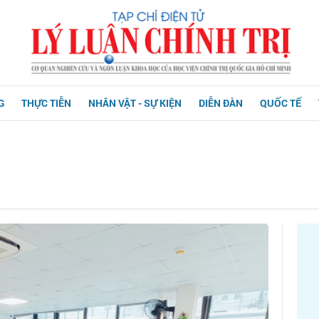
G
THỰC TIỄN
NHÂN VẬT - SỰ KIỆN
DIỄN ĐÀN
QUỐC TẾ