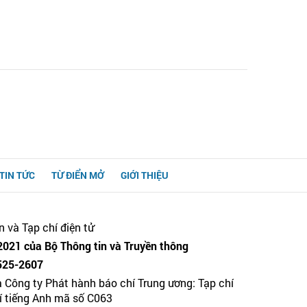
TIN TỨC
TỪ ĐIỂN MỞ
GIỚI THIỆU
n và Tạp chí điện tử
021 của Bộ Thông tin và Truyền thông
525-2607
a Công ty Phát hành báo chí Trung ương: Tạp chí
hí tiếng Anh mã số C063