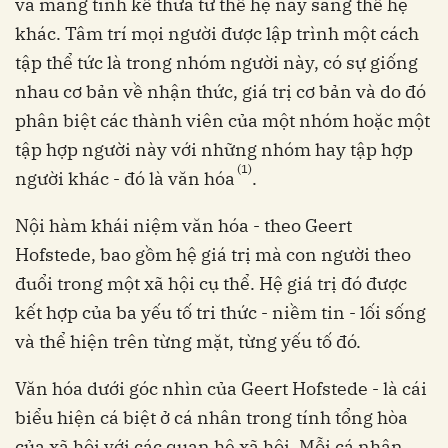
và mang tính kế thừa từ thế hệ này sang thế hệ
khác. Tâm trí mọi người được lập trình một cách
tập thể tức là trong nhóm người này, có sự giống
nhau cơ bản về nhận thức, giá trị cơ bản và do đó
phân biệt các thành viên của một nhóm hoặc một
tập hợp người này với những nhóm hay tập hợp
(1)
người khác - đó là văn hóa
.
Nội hàm khái niệm văn hóa - theo Geert
Hofstede, bao gồm hệ giá trị mà con người theo
đuổi trong một xã hội cụ thể. Hệ giá trị đó được
kết hợp của ba yếu tố tri thức - niềm tin - lối sống
và thể hiện trên từng mặt, từng yếu tố đó.
Văn hóa dưới góc nhìn của Geert Hofstede - là cái
biểu hiện cá biệt ở cá nhân trong tính tổng hòa
của xã hội với các quan hệ xã hội. Mỗi cá nhân