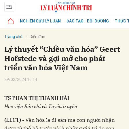
NGHIÊN CỨU LÝ LUẬN
ĐÀO TẠO - BỒI DƯỠNG
THỰC T
Trang chủ
Diễn đàn
Lý thuyết “Chiều văn hóa” Geert
Hofstede và gợi mở cho phát
triển văn hóa Việt Nam
29/02/2024 16:14
TS PHAN THỊ THANH HẢI
Học viện Báo chí và Tuyên truyền
(LLCT) -
Văn hóa là di sản mà con người nhận
được từ thế hệ trước và là những giá trị do con