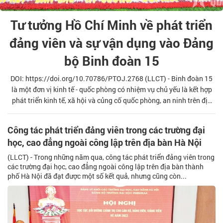
Tư tưởng Hồ Chí Minh về phát triển
đảng viên và sự vận dụng vào Đảng
bộ Binh đoàn 15
DOI: https://doi.org/10.70786/PTOJ.2768 (LLCT) - Binh đoàn 15
là một đơn vị kinh tế - quốc phòng có nhiệm vụ chủ yếu là kết hợp
phát triển kinh tế, xã hội và củng cố quốc phòng, an ninh trên địa
bàn Tây Nguyên. Đảng bộ Binh đoàn chú trọng công tác xây dựng
Đảng, đặc biệt là phát triển đảng viên. Bài viết làm sáng tỏ tư
Công tác phát triển đảng viên trong các trường đại
tưởng Hồ Chí Minh về phát triển đảng viên; trên cơ sở đó làm rõ
học, cao đẳng ngoài công lập trên địa bàn Hà Nội
thực trạng và đề xuất một số giải pháp nâng cao công tác phát
triển đảng viên ở Binh đoàn 15 trong thời gian tới.
(LLCT) - Trong những năm qua, công tác phát triển đảng viên trong
các trường đại học, cao đẳng ngoài công lập trên địa bàn thành
phố Hà Nội đã đạt được một số kết quả, nhưng cũng còn...