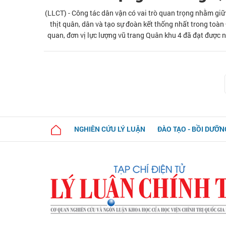
(LLCT) - Công tác dân vận có vai trò quan trọng nhằm gi
thịt quân, dân và tạo sự đoàn kết thống nhất trong toà
quan, đơn vị lực lượng vũ trang Quân khu 4 đã đạt được n
tiếp tục giữ vững và phát huy thế mạnh này, cần khắc ph
chất lượng công tác dân vận của bộ chỉ huy quân sự các 
kỷ nguyên mới, kỷ nguy
NGHIÊN CỨU LÝ LUẬN
ĐÀO TẠO - BỒI DƯỠN