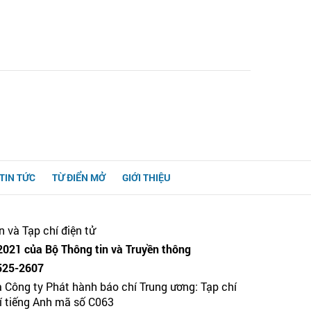
TIN TỨC
TỪ ĐIỂN MỞ
GIỚI THIỆU
n và Tạp chí điện tử
021 của Bộ Thông tin và Truyền thông
525-2607
a Công ty Phát hành báo chí Trung ương: Tạp chí
hí tiếng Anh mã số C063