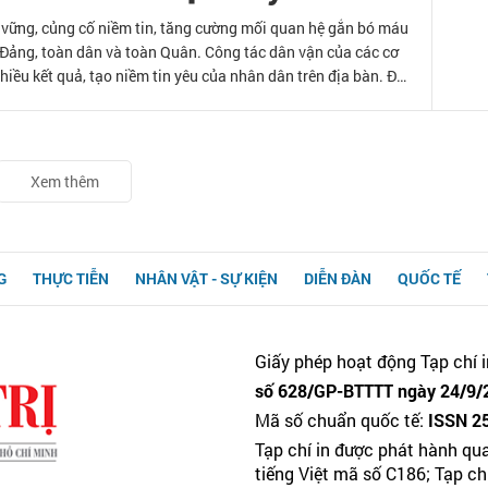
ữ vững, củng cố niềm tin, tăng cường mối quan hệ gắn bó máu
n Đảng, toàn dân và toàn Quân. Công tác dân vận của các cơ
hiều kết quả, tạo niềm tin yêu của nhân dân trên địa bàn. Để
ục những bất cập và có những giải pháp phù hợp để nâng cao
tỉnh ở Quân khu 4 trong bối cảnh đất nước ta đang bước vào
ên vươn mình của dân tộc.
Xem thêm
G
THỰC TIỄN
NHÂN VẬT - SỰ KIỆN
DIỄN ĐÀN
QUỐC TẾ
Giấy phép hoạt động Tạp chí i
số 628/GP-BTTTT ngày 24/9/2
Mã số chuẩn quốc tế:
ISSN 2
Tạp chí in được phát hành qu
tiếng Việt mã số C186; Tạp c