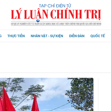
G
THỰC TIỄN
NHÂN VẬT - SỰ KIỆN
DIỄN ĐÀN
QUỐC TẾ