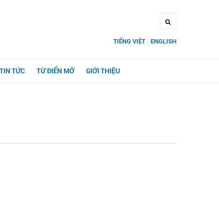
TIẾNG VIỆT
ENGLISH
TIN TỨC
TỪ ĐIỂN MỞ
GIỚI THIỆU