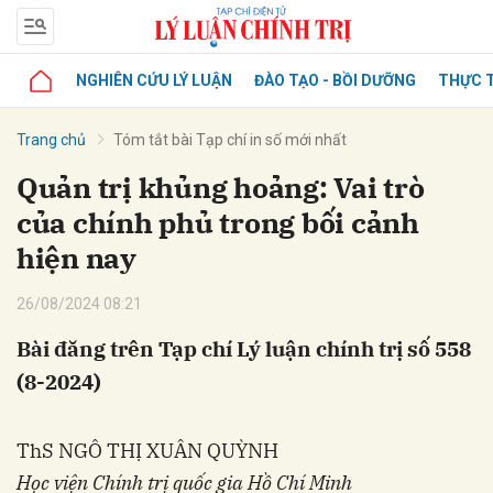
NGHIÊN CỨU LÝ LUẬN
ĐÀO TẠO - BỒI DƯỠNG
THỰC T
Trang chủ
Tóm tắt bài Tạp chí in số mới nhất
Quản trị khủng hoảng: Vai trò
của chính phủ trong bối cảnh
hiện nay
26/08/2024 08:21
Bài đăng trên Tạp chí Lý luận chính trị số 558
(8-2024)
ThS NGÔ THỊ XUÂN QUỲNH
Học viện Chính trị quốc gia Hồ Chí Minh