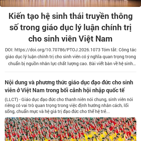
Kiến tạo hệ sinh thái truyền thông
số trong giáo dục lý luận chính trị
cho sinh viên Việt Nam
DOI: https://doi.org/10.70786/PTOJ.2026.1073 Tóm tắt: Công tác
giáo dục lý luận chính trị cho sinh viên có ý nghĩa quan trọng trong
chuẩn bị nguồn nhân lực chất lượng cao. Bài viết bàn về hệ sinh
thái truyền thông số trong giáo dục lý luận chính trị cho sinh viên,
làm rõ cấu trúc, yêu cầu, thực trạng và đề xuất giải pháp nhằm kiến
Nội dung và phương thức giáo dục đạo đức cho sinh
tạo hệ sinh thái truyền thông số trong giáo dục lý luận chính trị cho
viên ở Việt Nam trong bối cảnh hội nhập quốc tế
sinh viên Việt Nam hiện nay.
(LLCT) - Giáo dục đạo đức cho thanh niên nói chung, sinh viên nói
riêng có vai trò quan trọng trong việc định hướng nhân cách, lối
sống, chuẩn mực và hệ giá trị đạo đức cho thế hệ trẻ...