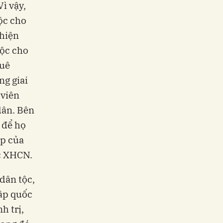
ì vậy,
ộc cho
 hiện
tộc cho
quê
ng giai
 viên
dân. Bên
 để họ
ệp của
ốc XHCN.
dân tộc,
âp quốc
h trị,