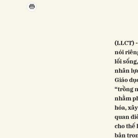
(LLCT) -
nói riên
lối sống
nhân lực
Giáo dục
“trồng n
nhằm ph
hóa, xây
quan đi
cho thế 
bản tron