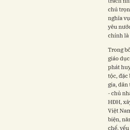
trách nh
chú trọn
nghĩa vụ
yêu nước
chính là
Trong bố
giáo dục
phát huy
tộc, đặc
gia, dân 
- chủ nh
HĐH, xây
Việt Nam
biện, nă
chế, yếu