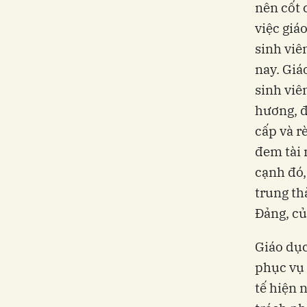
nên cốt 
việc giá
sinh viê
nay. Giá
sinh viê
hương, đ
cấp và r
đem tài 
cạnh đó,
trung th
Đảng, củ
Giáo dục
phục vụ 
tế hiện n