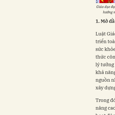
Giáo dục đạo
hướng n
1. Mở đ
Luật Giá
triển to
sức khỏe
thức côn
lý tưởng
khả năng
nguồn nh
xây dựng
Trong đó
nâng cao