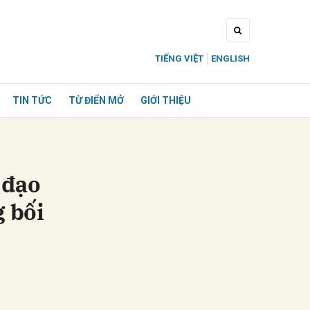
TIẾNG VIỆT
ENGLISH
TIN TỨC
TỪ ĐIỂN MỞ
GIỚI THIỆU
 đạo
g bối