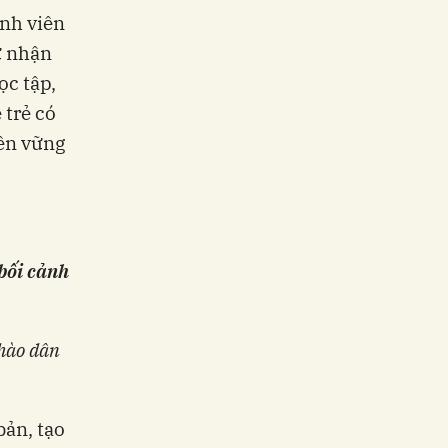
inh viên
ừ nhận
ọc tập,
 trẻ có
bền vững
 bối cảnh
 hào dân
bản, tạo