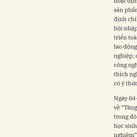
hoạt độn
sản phẩm
định chí
hội nhập
triển to
lao động
nghiệp; 
công ngh
thích ng
có ý thứ
Ngày 04-
về “Tăng
trong đó
học sinh
nghiệm”