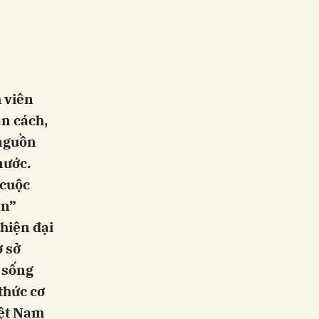
h viên
ân cách,
 nguồn
nước.
 cuộc
ên”
hiện đại
ơ sở
 sống
thức cơ
iệt Nam