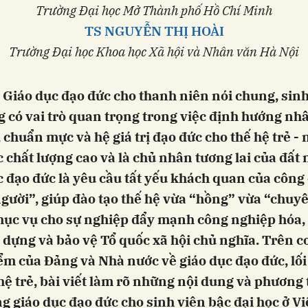
Trường Đại học Mở Thành phố Hồ Chí Minh
TS NGUYỄN THỊ HOÀI
Trường Đại học Khoa học Xã hội và Nhân văn Hà Nội
 Giáo dục đạo đức cho thanh niên nói chung, sin
g có vai trò quan trọng trong việc định hướng nh
, chuẩn mực và hệ giá trị đạo đức cho thế hệ trẻ -
 chất lượng cao và là chủ nhân tương lai của đất 
 đạo đức là yêu cầu tất yếu khách quan của công
gười”, giúp đào tạo thế hệ vừa “hồng” vừa “chuy
ục vụ cho sự nghiệp đẩy mạnh công nghiệp hóa, 
 dựng và bảo vệ Tổ quốc xã hội chủ nghĩa. Trên c
ểm của Đảng và Nhà nước về giáo dục đạo đức, lối
hệ trẻ, bài viết làm rõ những nội dung và phương 
g giáo dục đạo đức cho sinh viên bậc đại học ở V