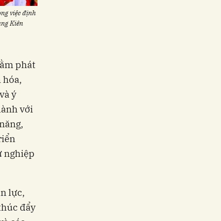
ong việc định
ung Kiên
hằm phát
n hóa,
và ý
hành với
 năng,
riển
ự nghiệp
n lực,
 thúc đẩy