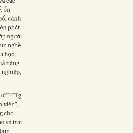
và các
, ổn
bối cảnh
iên phát
lớp người
đức nghề
a học,
khả năng
p nghiệp,
1/CT-TTg
h viên”,
ng cho
o và trải
 Nam