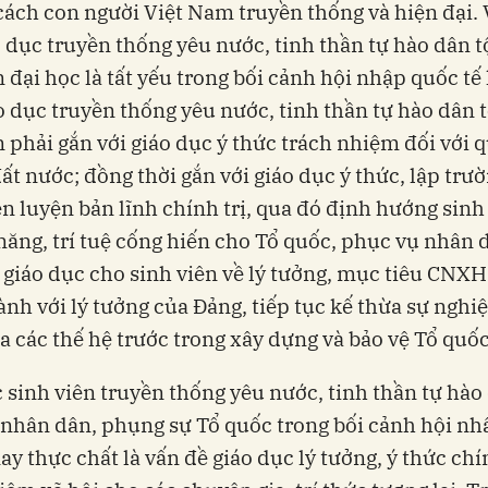
cách con người Việt Nam truyền thống và hiện đại. V
o dục truyền thống yêu nước, tinh thần tự hào dân t
n đại học là tất yếu trong bối cảnh hội nhập quốc tế
o dục truyền thống yêu nước, tinh thần tự hào dân 
n phải gắn với giáo dục ý thức trách nhiệm đối với 
ất nước; đồng thời gắn với giáo dục ý thức, lập trườ
èn luyện bản lĩnh chính trị, qua đó định hướng sinh
năng, trí tuệ cống hiến cho Tổ quốc, phục vụ nhân 
 giáo dục cho sinh viên về lý tưởng, mục tiêu CNXH
ành với lý tưởng của Đảng, tiếp tục kế thừa sự nghi
a các thế hệ trước trong xây dựng và bảo vệ Tổ qu
 sinh viên truyền thống yêu nước, tinh thần tự hào 
nhân dân, phụng sự Tổ quốc trong bối cảnh hội nh
ay thực chất là vấn đề giáo dục lý tưởng, ý thức chín