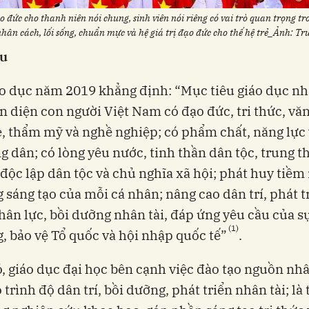
 đức cho thanh niên nói chung, sinh viên nói riêng có vai trò quan trọng tr
hân cách, lối sống, chuẩn mực và hệ giá trị đạo đức cho thế hệ trẻ_Ảnh: Tr
ầu
o dục năm 2019 khẳng định: “Mục tiêu giáo dục n
àn diện con người Việt Nam có đạo đức, tri thức, vă
, thẩm mỹ và nghề nghiệp; có phẩm chất, năng lực 
g dân; có lòng yêu nước, tinh thần dân tộc, trung t
 độc lập dân tộc và chủ nghĩa xã hội; phát huy tiềm
 sáng tạo của mỗi cá nhân; nâng cao dân trí, phát t
ân lực, bồi dưỡng nhân tài, đáp ứng yêu cầu của s
(1)
, bảo vệ Tổ quốc và hội nhập quốc tế”
.
, giáo dục đại học bên cạnh việc đào tạo nguồn nhâ
 trình độ dân trí, bồi dưỡng, phát triển nhân tài; là