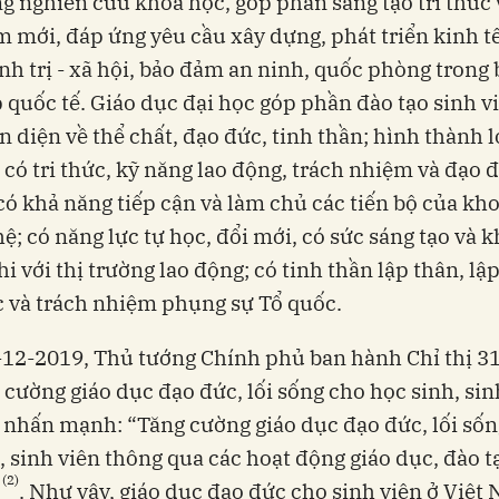
g nghiên cứu khoa học, góp phần sáng tạo tri thức 
 mới, đáp ứng yêu cầu xây dựng, phát triển kinh tế
nh trị - xã hội, bảo đảm an ninh, quốc phòng trong 
 quốc tế. Giáo dục đại học góp phần đào tạo sinh v
àn diện về thể chất, đạo đức, tinh thần; hình thành 
 có tri thức, kỹ năng lao động, trách nhiệm và đạo 
có khả năng tiếp cận và làm chủ các tiến bộ của kho
ệ; có năng lực tự học, đổi mới, có sức sáng tạo và 
hi với thị trường lao động; có tinh thần lập thân, lậ
c và trách nhiệm phụng sự Tổ quốc.
12-2019, Thủ tướng Chính phủ ban hành Chỉ thị 3
 cường giáo dục đạo đức, lối sống cho học sinh, sin
 nhấn mạnh: “Tăng cường giáo dục đạo đức, lối số
, sinh viên thông qua các hoạt động giáo dục, đào tạ
(2)
. Như vậy, giáo dục đạo đức cho sinh viên ở Việt