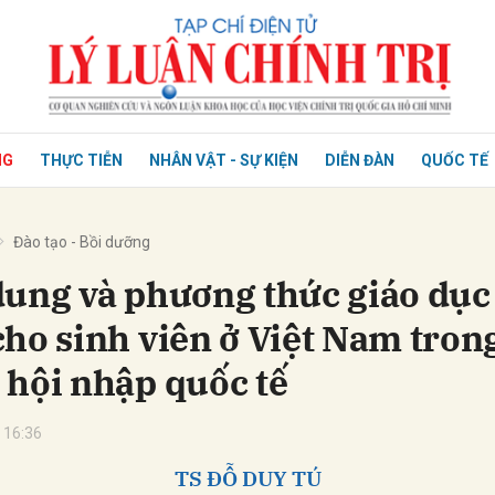
NG
THỰC TIỄN
NHÂN VẬT - SỰ KIỆN
DIỄN ĐÀN
QUỐC TẾ
Đào tạo - Bồi dưỡng
dung và phương thức giáo dục
cho sinh viên ở Việt Nam tron
 hội nhập quốc tế
 16:36
TS ĐỖ DUY TÚ