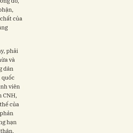
rong đó,
 phận,
 chất của
ũng
y, phải
hừa và
ng dân
h quốc
sinh viên
nh CNH,
thế của
 phản
ững hạn
 thân,