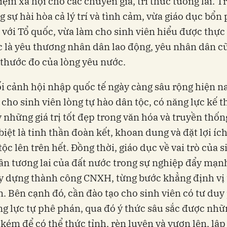
iệm xã hội cho các chuyên gia, trí thức tương lai. T
g sự hài hòa cả lý trí và tình cảm, vừa giáo dục bổn
 với Tổ quốc, vừa làm cho sinh viên hiểu được thực
 là yêu thương nhân dân lao động, yêu nhân dân c
 thước đo của lòng yêu nước.
i cảnh hội nhập quốc tế ngày càng sâu rộng hiện na
 cho sinh viên lòng tự hào dân tộc, có năng lực kế t
 những giá trị tốt đẹp trong văn hóa và truyền thố
 biệt là tinh thần đoàn kết, khoan dung và đặt lợi íc
tộc lên trên hết. Đồng thời, giáo dục về vai trò của 
ân tương lai của đất nước trong sự nghiệp đẩy mạ
 dựng thành công CNXH, từng bước khẳng định vị 
. Bên cạnh đó, cần đào tạo cho sinh viên có tư duy
ng lực tự phê phán, qua đó ý thức sâu sắc được nh
 kém để có thể thức tỉnh, rèn luyện và vươn lên, lập