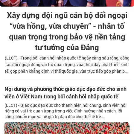
Xây dựng đội ngũ cán bộ đối ngoại
“vừa hồng, vừa chuyên” - nhân tố
quan trọng trong bảo vệ nền tảng
tư tưởng của Đảng
(LLCT) - Trong bối cảnh hội nhập quốc tế ngày càng sâu rộng, công
tác đối ngoại đóng vai trò quan trọng, vừa thúc đẩy phát triển kinh
tế, góp phần khẳng định vị thế quốc gia, vừa trực tiếp góp phần bảo
vệ nền tảng tư tưởng của Đảng. Việc xây dựng đội ngũ cán bộ đối
ngoại “vừa hồng, vừa chuyên” - vững vàng về chính trị tư tưởng,
Nội dung và phương thức giáo dục đạo đức cho sinh
đồng thời tinh thông nghiệp vụ, luật pháp quốc tế, đa văn hóa, đa
viên ở Việt Nam trong bối cảnh hội nhập quốc tế
ngôn ngữ - chính là nhân tố quan trọng bảo vệ chủ quyền, độc lập,
đồng thời truyền tải những quan điểm, chính sách
(LLCT) - Giáo dục đạo đức cho thanh niên nói chung, sinh viên nói
riêng có vai trò quan trọng trong việc định hướng nhân cách, lối
sống, chuẩn mực và hệ giá trị đạo đức cho thế hệ trẻ...