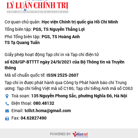
Cơ quan chủ quản:
Học viện Chính trị quốc gia Hồ Chí Minh
Tổng biên tập:
PGS, TS Nguyễn Thắng Lợi
Phó Tổng biên tập:
PGS, TS Hoàng Anh
TS Tạ Quang Tuấn
Giấy phép hoạt động Tạp chí in và Tạp chí điện tử
số 628/GP-BTTTT ngày 24/9/2021 của Bộ Thông tin và Truyền
thông
Mã số chuẩn quốc tế:
ISSN 2525-2607
Tạp chí in được phát hành qua Công ty Phát hành báo chí Trung
ương: Tạp chí tiếng Việt mã số C186; Tạp chí tiếng Anh mã số C063
Toà soạn:
135 Nguyễn Phong Sắc, phường Nghĩa Đô, Hà Nội
Điện thoại:
080.48132
Email:
tcllct.hcma@gmail.com
Fax:
04.62827490
POWERED BY