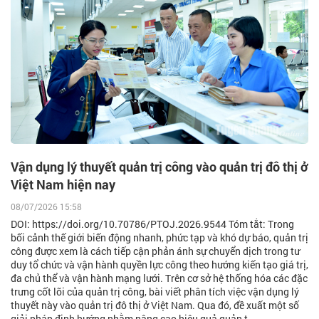
Vận dụng lý thuyết quản trị công vào quản trị đô thị ở
Việt Nam hiện nay
08/07/2026 15:58
DOI: https://doi.org/10.70786/PTOJ.2026.9544 Tóm tắt: Trong
bối cảnh thế giới biến động nhanh, phức tạp và khó dự báo, quản trị
công được xem là cách tiếp cận phản ánh sự chuyển dịch trong tư
duy tổ chức và vận hành quyền lực công theo hướng kiến tạo giá trị,
đa chủ thể và vận hành mạng lưới. Trên cơ sở hệ thống hóa các đặc
trưng cốt lõi của quản trị công, bài viết phân tích việc vận dụng lý
thuyết này vào quản trị đô thị ở Việt Nam. Qua đó, đề xuất một số
giải pháp định hướng nhằm nâng cao hiệu quả quản t