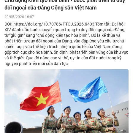
Chủ động kiến tạo hòa bình - bước phát triển tư duy
đối ngoại của Đảng Cộng sản Việt Nam
29/05/2026 16:07
DOI: https://doi.org/10.70786/PTOJ.2026.9433 Tóm tắt: Đại hội
XIV đánh dấu bước chuyển quan trọng tư duy đối ngoại của Đảng,
từ “giữ gìn” sang “chủ động kiến tạo hòa bình”. Đó là kế thừa và
phát triển tư duy đối ngoại của Đảng, vừa đáp ứng yêu cầu tự chủ
chiến lược, vừa thể hiện trách nhiệm quốc tế của Việt Nam đóng
góp tích cực cho hòa bình, ổn định, phát triển bền vững của khu vực
và thế giới. Qua đó nâng cao vị thế, uy tín của đất nước trong kỷ
nguyên phát triển mới của dân tộc.