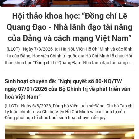
Hội thảo khoa học: “Đồng chí Lê
Quang Đạo - Nhà lãnh đạo tài năng
của Đảng và cách mạng Việt Nam”
(LLCT) - Ngày 7/8/2026, tại Hà Nội, Viện Hồ Chí Minh và các lãnh
tụ của Đảng, Học viện Chính trị quốc gia Hồ Chí Minh tổ chức Hội
thảo khoa học “Đồng chí Lê Quang Đạo - Nhà lãnh đạo tài năng của
Đảng và cách mạng Việt Nam”, nhân kỷ niệm 105 năm Ngày sinh
đồng chí Lê Quang Đạo (8/8/1921 - 8/8/2026). Hội thảo là hoạt
Sinh hoạt chuyên đề: “Nghị quyết số 80-NQ/TW
động có ý nghĩa thiết thực nhằm tưởng nhớ, tri ân những cống hiến
ngày 07/01/2026 của Bộ Chính trị về phát triển văn
to lớn của đồng chí Lê Quang Đạo đối với sự nghiệp cách mạng của
hoá Việt Nam”
Đảng và dân tộc, đồng thời tiếp tục làm sáng tỏ những giá trị lý
luận và thực tiễn từ cuộc đời, sự nghiệp hoạt động cách mạng của
(LLCT) - Ngày 6/8/2026, Đảng bộ Viện Lịch sử Đảng, Chi bộ Tạp chí
đồng chí đối với công cuộc xây dựng và bảo vệ Tổ quốc trong giai
Lý luận chính trị và Chi bộ Viện Hồ Chí Minh và các lãnh tụ của
đoạn phát triển mới.
Đảng phối hợp tổ chức buổi sinh hoạt chuyên đề quý...