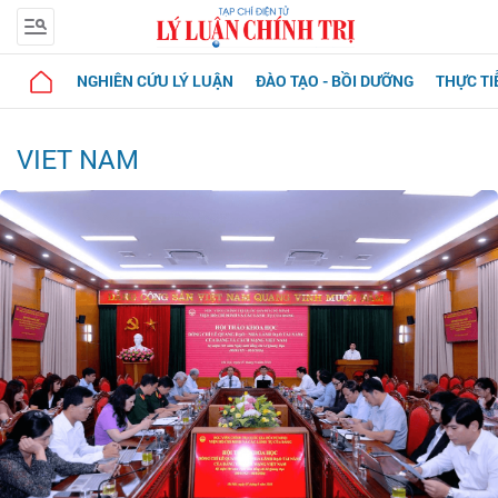
NGHIÊN CỨU LÝ LUẬN
ĐÀO TẠO - BỒI DƯỠNG
THỰC TI
VIET NAM