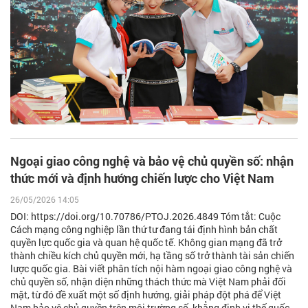
Ngoại giao công nghệ và bảo vệ chủ quyền số: nhận
thức mới và định hướng chiến lược cho Việt Nam
26/05/2026 14:05
DOI: https://doi.org/10.70786/PTOJ.2026.4849 Tóm tắt: Cuộc
Cách mạng công nghiệp lần thứ tư đang tái định hình bản chất
quyền lực quốc gia và quan hệ quốc tế. Không gian mạng đã trở
thành chiều kích chủ quyền mới, hạ tầng số trở thành tài sản chiến
lược quốc gia. Bài viết phân tích nội hàm ngoại giao công nghệ và
chủ quyền số, nhận diện những thách thức mà Việt Nam phải đối
mặt, từ đó đề xuất một số định hướng, giải pháp đột phá để Việt
Nam bảo vệ chủ quyền trên môi trường số, khẳng định vị thế quốc