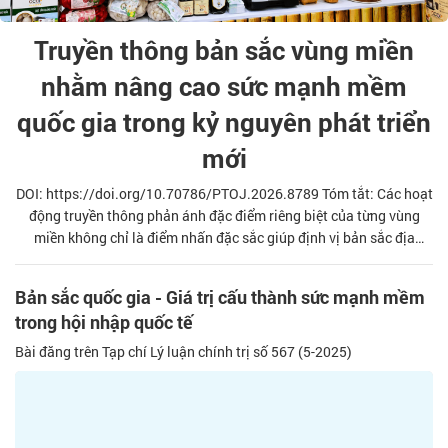
Truyền thông bản sắc vùng miền
nhằm nâng cao sức mạnh mềm
quốc gia trong kỷ nguyên phát triển
mới
DOI: https://doi.org/10.70786/PTOJ.2026.8789 Tóm tắt: Các hoạt
động truyền thông phản ánh đặc điểm riêng biệt của từng vùng
miền không chỉ là điểm nhấn đặc sắc giúp định vị bản sắc địa
phương độc đáo mà còn trở thành chìa khóa để quảng bá hình ảnh
quốc gia và tăng cường sức mạnh mềm. Trên tinh thần Chiến lược
Bản sắc quốc gia - Giá trị cấu thành sức mạnh mềm
truyền thông quảng bá hình ảnh Việt Nam ra nước ngoài, giai đoạn
trong hội nhập quốc tế
2026- 2030, tầm nhìn đến năm 2045”, bài viết xây dựng cơ sở lý
luận về bản sắc vùng miền góp phần củng cố sức mạnh mềm quốc
Bài đăng trên Tạp chí Lý luận chính trị số 567 (5-2025)
gia trong t