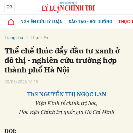
NGHIÊN CỨU LÝ LUẬN
ĐÀO TẠO - BỒI DƯỠNG
THỰC T
Trang chủ
Thực tiễn
Thể chế thúc đẩy đầu tư xanh ở
đô thị - nghiên cứu trường hợp
thành phố Hà Nội
30/05/2026 18:15
ThS NGUYỄN THỊ NGỌC LAN
Viện Kinh tế chính trị học,
Học viện Chính trị quốc gia Hồ Chí Minh
DOI: