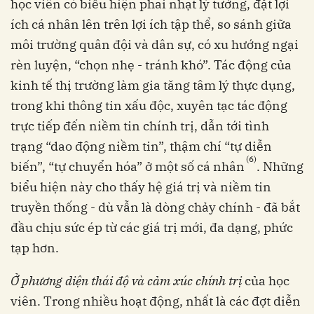
học viên có biểu hiện phai nhạt lý tưởng, đặt lợi
ích cá nhân lên trên lợi ích tập thể, so sánh giữa
môi trường quân đội và dân sự, có xu hướng ngại
rèn luyện, “chọn nhẹ - tránh khó”. Tác động của
kinh tế thị trường làm gia tăng tâm lý thực dụng,
trong khi thông tin xấu độc, xuyên tạc tác động
trực tiếp đến niềm tin chính trị, dẫn tới tình
trạng “dao động niềm tin”, thậm chí “tự diễn
(6)
biến”, “tự chuyển hóa” ở một số cá nhân
. Những
biểu hiện này cho thấy hệ giá trị và niềm tin
truyền thống - dù vẫn là dòng chảy chính - đã bắt
đầu chịu sức ép từ các giá trị mới, đa dạng, phức
tạp hơn.
Ở phương diện
thái độ và cảm xúc chính trị
của học
viên. Trong nhiều hoạt động, nhất là các đợt diễn