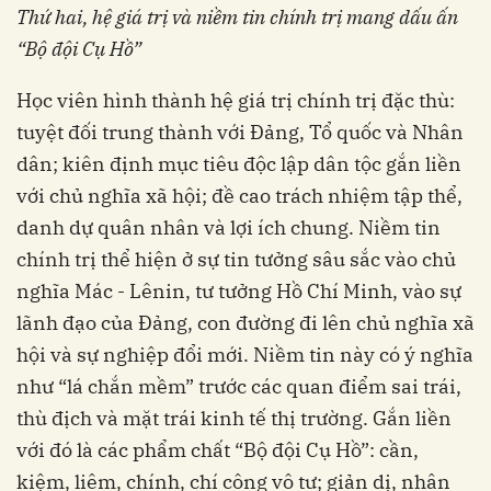
Thứ hai, h
ệ giá trị và niềm tin chính trị mang dấu ấn
“Bộ đội Cụ Hồ”
Học viên hình thành hệ giá trị chính trị đặc thù:
tuyệt đối trung thành với Đảng, Tổ quốc và Nhân
dân; kiên định mục tiêu độc lập dân tộc gắn liền
với chủ nghĩa xã hội; đề cao trách nhiệm tập thể,
danh dự quân nhân và lợi ích chung. Niềm tin
chính trị thể hiện ở sự tin tưởng sâu sắc vào chủ
nghĩa Mác - Lênin, tư tưởng Hồ Chí Minh, vào sự
lãnh đạo của Đảng, con đường đi lên chủ nghĩa xã
hội và sự nghiệp đổi mới. Niềm tin này có ý nghĩa
như “lá chắn mềm” trước các quan điểm sai trái,
thù địch và mặt trái kinh tế thị trường. Gắn liền
với đó là các phẩm chất “Bộ đội Cụ Hồ”: cần,
kiệm, liêm, chính, chí công vô tư; giản dị, nhân