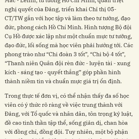
Mác - Lênin, tư tưởng Hồ Chí Minh, quán triệt
nghị quyết của Đảng, triển khai Chỉ thị 05-
CT/TW gắn với học tập và làm theo tư tưởng, đạo
đức, phong cách Hồ Chí Minh. Hình tượng Bộ đội
Cụ Hồ được xác lập như một chuẩn mực tư tưởng,
đạo đức, lối sống mà học viên phải hướng tới. Các
phong trào như “Chi đoàn 3 tốt”, “Chi bộ 4 tốt”,
“Thanh niên Quân đội rèn đức - luyện tài - xung
kích - sáng tạo - quyết thắng” góp phần hình
thành niềm tin và chuẩn mực giá trị ổn định.
Trong thực tế đơn vị, có thể nhận thấy đa số học
viên có ý thức rõ ràng về việc trung thành với
Đảng, với Tổ quốc và nhân dân, tôn trọng kỷ luật,
đề cao tinh thần tập thể, sống giản dị, chan hòa
với đồng chí, đồng đội. Tuy nhiên, một bộ phận