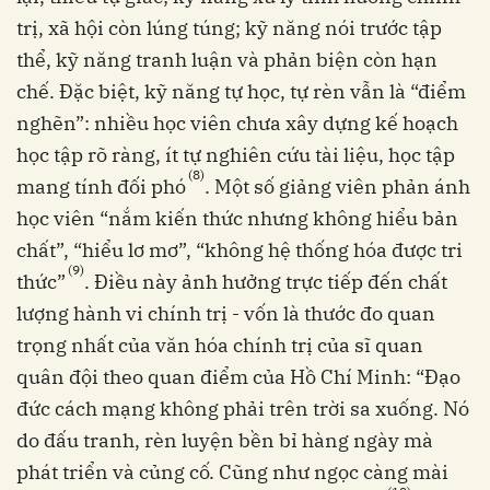
trị, xã hội còn lúng túng; kỹ năng nói trước tập
thể, kỹ năng tranh luận và phản biện còn hạn
chế. Đặc biệt, kỹ năng tự học, tự rèn vẫn là “điểm
nghẽn”: nhiều học viên chưa xây dựng kế hoạch
học tập rõ ràng, ít tự nghiên cứu tài liệu, học tập
(8)
mang tính đối phó
. Một số giảng viên phản ánh
học viên “nắm kiến thức nhưng không hiểu bản
chất”, “hiểu lơ mơ”, “không hệ thống hóa được tri
(9)
thức”
. Điều này ảnh hưởng trực tiếp đến chất
lượng hành vi chính trị - vốn là thước đo quan
trọng nhất của văn hóa chính trị của sĩ quan
quân đội theo quan điểm của Hồ Chí Minh: “Đạo
đức cách mạng không phải trên trời sa xuống. Nó
do đấu tranh, rèn luyện bền bỉ hàng ngày mà
phát triển và củng cố. Cũng như ngọc càng mài