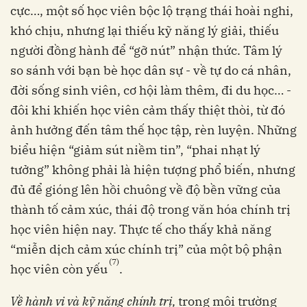
cực…, một số học viên bộc lộ trạng thái hoài nghi,
khó chịu, nhưng lại thiếu kỹ năng lý giải, thiếu
người đồng hành để “gỡ nút” nhận thức. Tâm lý
so sánh với bạn bè học dân sự - về tự do cá nhân,
đời sống sinh viên, cơ hội làm thêm, đi du học… -
đôi khi khiến học viên cảm thấy thiệt thòi, từ đó
ảnh hưởng đến tâm thế học tập, rèn luyện. Những
biểu hiện “giảm sút niềm tin”, “phai nhạt lý
tưởng” không phải là hiện tượng phổ biến, nhưng
đủ để gióng lên hồi chuông về độ bền vững của
thành tố cảm xúc, thái độ trong văn hóa chính trị
học viên hiện nay. Thực tế cho thấy khả năng
“miễn dịch cảm xúc chính trị” của một bộ phận
(7)
học viên còn yếu
.
Về hành vi và kỹ năng chính trị,
trong môi trường