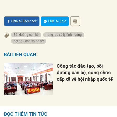
Chia sẻ Facebook
Chia sẻ Zalo
Bồi dưỡng cán bộ
năng lực xử lý tình huống
đội ngũ cán bộ cơ sở
BÀI LIÊN QUAN
Công tác đào tạo, bồi
dưỡng cán bộ, công chức
cấp xã về hội nhập quốc tế
ĐỌC THÊM TIN TỨC