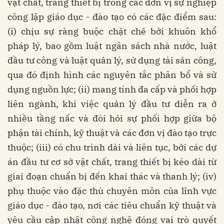
vật chất, trang thiết bị trong các đơn vị sự nghiệp
công lập giáo dục - đào tạo có các đặc điểm sau:
(i) chịu sự ràng buộc chặt chẽ bởi khuôn khổ
pháp lý, bao gồm luật ngân sách nhà nước, luật
đầu tư công và luật quản lý, sử dụng tài sản công,
qua đó định hình các nguyên tắc phân bổ và sử
dụng nguồn lực; (ii) mang tính đa cấp và phối hợp
liên ngành, khi việc quản lý đầu tư diễn ra ở
nhiều tầng nấc và đòi hỏi sự phối hợp giữa bộ
phận tài chính, kỹ thuật và các đơn vị đào tạo trực
thuộc; (iii) có chu trình dài và liên tục, bởi các dự
án đầu tư cơ sở vật chất, trang thiết bị kéo dài từ
giai đoạn chuẩn bị đến khai thác và thanh lý; (iv)
phụ thuộc vào đặc thù chuyên môn của lĩnh vực
giáo dục - đào tạo, nơi các tiêu chuẩn kỹ thuật và
yêu cầu cập nhật công nghệ đóng vai trò quyết