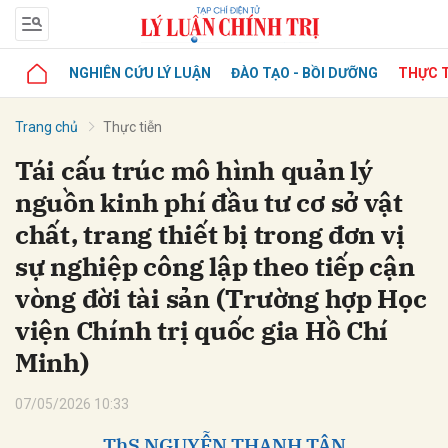
NGHIÊN CỨU LÝ LUẬN
ĐÀO TẠO - BỒI DƯỠNG
THỰC T
Trang chủ
Thực tiễn
Tái cấu trúc mô hình quản lý
nguồn kinh phí đầu tư cơ sở vật
chất, trang thiết bị trong đơn vị
sự nghiệp công lập theo tiếp cận
vòng đời tài sản (Trường hợp Học
viện Chính trị quốc gia Hồ Chí
Minh)
07/05/2026 10:33
ThS NGUYỄN THANH TÂN