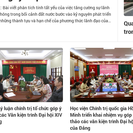
ài viết phân tích tính tất yếu của việc tăng cường sự lãnh
n thông trong bối cảnh đất nước bước vào kỷ nguyên phát triển
õ những thành tựu và hạn chế của phương thức lãnh đạo của
Qua
 chuyển sang “quản trị tiên tiến”(1) của kỷ nguyên số; trên cơ
tro
 giải pháp tăng cường sự
ý luận chính trị tổ chức góp ý
Học viện Chính trị quốc gia H
các Văn kiện trình Đại hội XIV
Minh triển khai nhiệm vụ góp
g
thảo các văn kiện trình Đại hộ
của Đảng