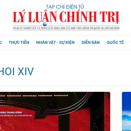
G
THỰC TIỄN
NHÂN VẬT - SỰ KIỆN
DIỄN ĐÀN
QUỐC TẾ
HOI XIV