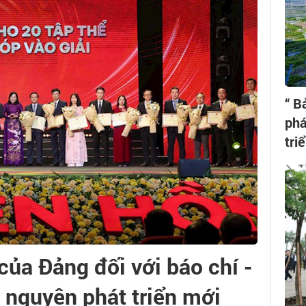
“ B
phá
tri
của Đảng đối với báo chí -
ỷ nguyên phát triển mới