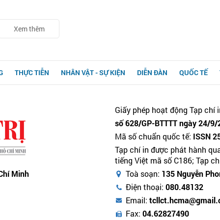
Xem thêm
G
THỰC TIỄN
NHÂN VẬT - SỰ KIỆN
DIỄN ĐÀN
QUỐC TẾ
Giấy phép hoạt động Tạp chí i
số 628/GP-BTTTT ngày 24/9/2
Mã số chuẩn quốc tế:
ISSN 2
Tạp chí in được phát hành qu
tiếng Việt mã số C186; Tạp c
 Chí Minh
Toà soạn:
135 Nguyễn Phon
Điện thoại:
080.48132
Email:
tcllct.hcma@gmail
Fax:
04.62827490