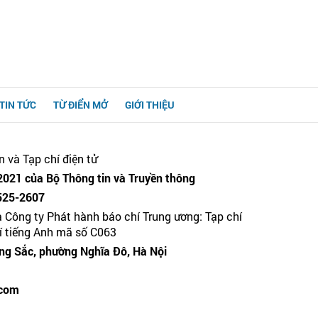
TIN TỨC
TỪ ĐIỂN MỞ
GIỚI THIỆU
n và Tạp chí điện tử
021 của Bộ Thông tin và Truyền thông
525-2607
a Công ty Phát hành báo chí Trung ương: Tạp chí
hí tiếng Anh mã số C063
g Sắc, phường Nghĩa Đô, Hà Nội
.com