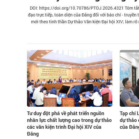
DOI: https://doi.org/10.70786/PTOJ.2026.4321 Tóm tắt: B
đạo trực tiếp, toàn diện của Đảng đối với báo chí - truyề
mới theo tinh thần Dự thảo Văn kiện Đại hội XIV; làm r
Đảng đối với báo chí - truyền thông trong bối cảnh yêu cầu
sở đó, đề xuất một số
Tư duy đột phá về phát triển nguồn
Tạp chí L
nhân lực chất lượng cao trong dự thảo
dự thảo 
các văn kiện trình Đại hội XIV của
của Đản
Đảng