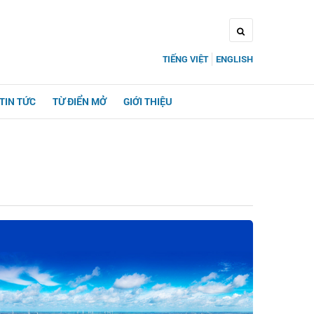
TIẾNG VIỆT
ENGLISH
TIN TỨC
TỪ ĐIỂN MỞ
GIỚI THIỆU