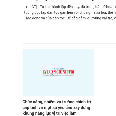
(LLCT) - Từ khi thành lập đến nay, dù trong bất cứ hoàn
tưởng độc lập dân tộc gắn liền với chủ nghĩa xã hội, thể 
lao động và của dân tộc. Để bảo đảm, giữ vững vai trò, 
dựng nội bộ Đảng về chính trị, tư tưởng, tổ chức, đạo đức 
trí, vai trò, uy tí
Chức năng, nhiệm vụ trường chính trị
cấp tỉnh và một số yêu cầu xây dựng
khung năng lực vị trí việc làm