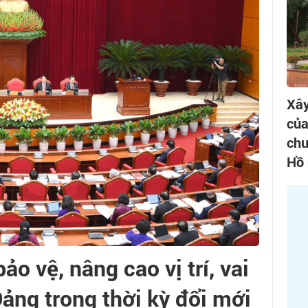
Xây
của
chu
Hồ 
bảo vệ, nâng cao vị trí, vai
 Đảng trong thời kỳ đổi mới