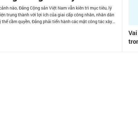
 cảnh nào, Đảng Cộng sản Việt Nam vẫn kiên trì mục tiêu, lý
hiện trung thành với lợi ích của giai cấp công nhân, nhân dân
vị thế cầm quyền, Đảng phải tiến hành các mặt công tác xây
và cán bộ. Trong đó, phát triển lý luận về bảo vệ, nâng cao vị
Vai
n chính trị có ý nghĩa
tro