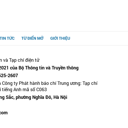
TIN TỨC
TỪ ĐIỂN MỞ
GIỚI THIỆU
n và Tạp chí điện tử
021 của Bộ Thông tin và Truyền thông
525-2607
a Công ty Phát hành báo chí Trung ương: Tạp chí
hí tiếng Anh mã số C063
g Sắc, phường Nghĩa Đô, Hà Nội
.com