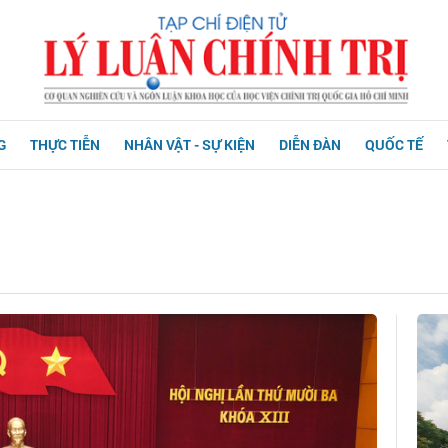
G
THỰC TIỄN
NHÂN VẬT - SỰ KIỆN
DIỄN ĐÀN
QUỐC TẾ