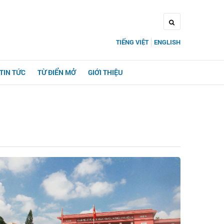
TIẾNG VIỆT
ENGLISH
TIN TỨC
TỪ ĐIỂN MỞ
GIỚI THIỆU