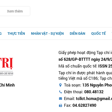
Xem thêm
G
THỰC TIỄN
NHÂN VẬT - SỰ KIỆN
DIỄN ĐÀN
QUỐC TẾ
Giấy phép hoạt động Tạp chí i
số 628/GP-BTTTT ngày 24/9/2
Mã số chuẩn quốc tế:
ISSN 2
Tạp chí in được phát hành qu
tiếng Việt mã số C186; Tạp c
 Chí Minh
Toà soạn:
135 Nguyễn Phon
Điện thoại:
080.48132
Email:
tcllct.hcma@gmail
Fax:
04.62827490