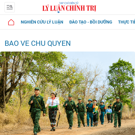
NGHIÊN CỨU LÝ LUẬN
ĐÀO TẠO - BỒI DƯỠNG
THỰC TI
BAO VE CHU QUYEN