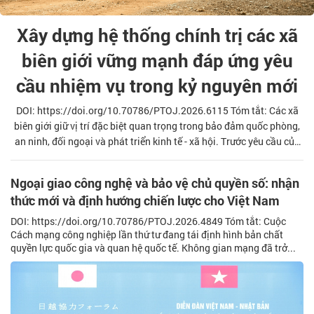
Xây dựng hệ thống chính trị các xã
biên giới vững mạnh đáp ứng yêu
cầu nhiệm vụ trong kỷ nguyên mới
DOI: https://doi.org/10.70786/PTOJ.2026.6115 Tóm tắt: Các xã
biên giới giữ vị trí đặc biệt quan trọng trong bảo đảm quốc phòng,
an ninh, đối ngoại và phát triển kinh tế - xã hội. Trước yêu cầu của
tình hình mới, việc tăng cường lãnh đạo xây dựng hệ thống chính
trị các xã biên giới trong sạch, vững mạnh là nhiệm vụ cấp thiết.
Ngoại giao công nghệ và bảo vệ chủ quyền số: nhận
Trên cơ sở hệ thống hóa chủ trương của Đảng, chính sách của Nhà
thức mới và định hướng chiến lược cho Việt Nam
nước và đánh giá thực trạng hiện nay, bài viết đề xuất một số giải
pháp nhằm lãnh đạo củng cố hệ thống chính trị các xã
DOI: https://doi.org/10.70786/PTOJ.2026.4849 Tóm tắt: Cuộc
Cách mạng công nghiệp lần thứ tư đang tái định hình bản chất
quyền lực quốc gia và quan hệ quốc tế. Không gian mạng đã trở...