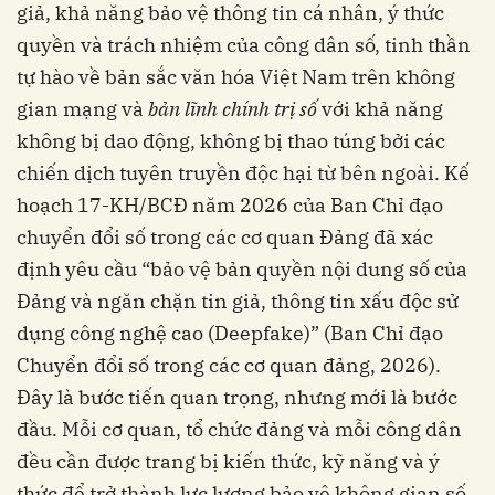
giả, khả năng bảo vệ thông tin cá nhân, ý thức
quyền và trách nhiệm của công dân số, tinh thần
tự hào về bản sắc văn hóa Việt Nam trên không
gian mạng và
bản lĩnh chính trị số
với khả năng
không bị dao động, không bị thao túng bởi các
chiến dịch tuyên truyền độc hại từ bên ngoài. Kế
hoạch 17-KH/BCĐ năm 2026 của Ban Chỉ đạo
chuyển đổi số trong các cơ quan Đảng đã xác
định yêu cầu “bảo vệ bản quyền nội dung số của
Đảng và ngăn chặn tin giả, thông tin xấu độc sử
dụng công nghệ cao (Deepfake)” (Ban Chỉ đạo
Chuyển đổi số trong các cơ quan đảng, 2026).
Đây là bước tiến quan trọng, nhưng mới là bước
đầu. Mỗi cơ quan, tổ chức đảng và mỗi công dân
đều cần được trang bị kiến thức, kỹ năng và ý
thức để trở thành lực lượng bảo vệ không gian số