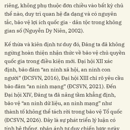
riêng, không phụ thuộc đơn chiều vào bất kỳ chủ
thể nào, duy trì quan hệ đa dạng và có nguyên
tắc, bảo vệ lợi ích quốc gia - dân tộc trong không
gian số (Nguyễn Dy Niên, 2002).
Kế thừa và kiên định tư duy đó, Đảng ta đã không
ngừng hoàn thiện nhận thức về bảo vệ chủ quyền
quốc gia trong điều kiện mới. Đại hội XII xác
định, bảo đảm “an ninh xã hội, an ninh con
người” (ĐCSVN, 2016), Đại hội XIII chỉ rõ yêu cầu
bảo đảm “an ninh mạng” (ĐCSVN, 2021). Đến
Đại hội XIV, Đảng ta đã nâng tầm khẳng định,
bảo vệ “an ninh dữ liệu, an ninh mạng” như
thành tố không thể tách rời trong bảo vệ Tổ quốc
(ĐCSVN, 2026). Đây là sự phát triển lý luận có
tính hệ thống, phản ánh tư duy chiến lược ngày