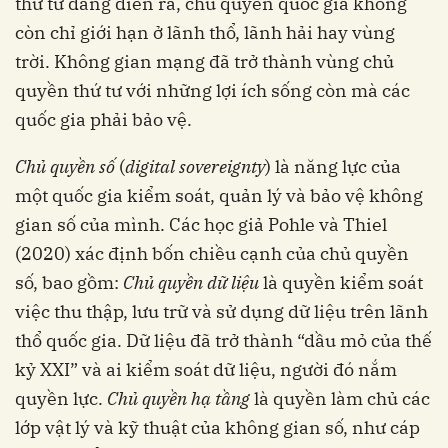
thứ tư đang diễn ra, chủ quyền quốc gia không
còn chỉ giới hạn ở lãnh thổ, lãnh hải hay vùng
trời. Không gian mạng đã trở thành vùng chủ
quyền thứ tư với những lợi ích sống còn mà các
quốc gia phải bảo vệ.
Chủ quyền số
(
digital sovereignty
) là năng lực của
một quốc gia kiểm soát, quản lý và bảo vệ không
gian số của mình. Các học giả Pohle và Thiel
(2020) xác định bốn chiều cạnh của chủ quyền
số, bao gồm:
Chủ quyền dữ liệu
là quyền kiểm soát
việc thu thập, lưu trữ và sử dụng dữ liệu trên lãnh
thổ quốc gia. Dữ liệu đã trở thành “dầu mỏ của thế
kỷ XXI” và ai kiểm soát dữ liệu, người đó nắm
quyền lực.
Chủ quyền hạ tầng
là quyền làm chủ các
lớp vật lý và kỹ thuật của không gian số, như cáp