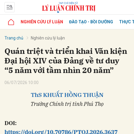
NGHIÊN CỨU LÝ LUẬN
ĐÀO TẠO - BỒI DƯỠNG
THỰC T
Trang chủ
Nghiên cứu lý luận
Quán triệt và triển khai Văn kiện
Đại hội XIV của Đảng về tư duy
“5 năm với tầm nhìn 20 năm”
06/07/2026 10:00
ThS KHUẤT HỒNG THUẬN
Trường Chính trị tỉnh Phú Thọ
DOI:
https://doi.org/10.70786/PTOJ.2026.3637