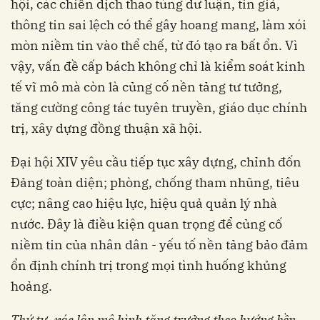
hội, các chiến dịch thao túng dư luận, tin giả,
thông tin sai lệch có thể gây hoang mang, làm xói
mòn niềm tin vào thể chế, từ đó tạo ra bất ổn. Vì
vậy, vấn đề cấp bách không chỉ là kiểm soát kinh
tế vĩ mô mà còn là củng cố nền tảng tư tưởng,
tăng cường công tác tuyên truyền, giáo dục chính
trị, xây dựng đồng thuận xã hội.
Đại hội XIV yêu cầu tiếp tục xây dựng, chỉnh đốn
Đảng toàn diện; phòng, chống tham nhũng, tiêu
cực; nâng cao hiệu lực, hiệu quả quản lý nhà
nước. Đây là điều kiện quan trọng để củng cố
niềm tin của nhân dân - yếu tố nền tảng bảo đảm
ổn định chính trị trong mọi tình huống khủng
hoảng.
T
hứ tư,
xác lập
mô hình tăng trưởng theo hướng bền