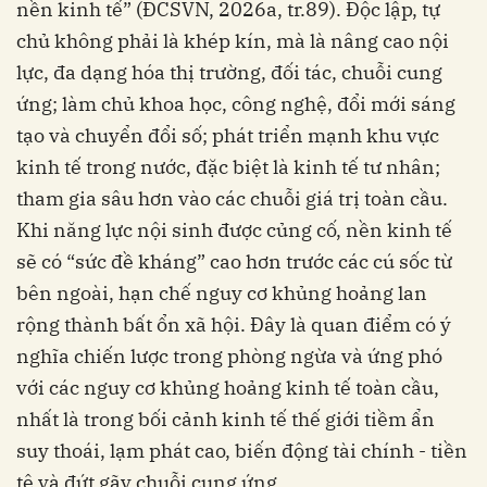
nền kinh tế” (ĐCSVN, 2026a, tr.89). Độc lập, tự
chủ không phải là khép kín, mà là nâng cao nội
lực, đa dạng hóa thị trường, đối tác, chuỗi cung
ứng; làm chủ khoa học, công nghệ, đổi mới sáng
tạo và chuyển đổi số; phát triển mạnh khu vực
kinh tế trong nước, đặc biệt là kinh tế tư nhân;
tham gia sâu hơn vào các chuỗi giá trị toàn cầu.
Khi năng lực nội sinh được củng cố, nền kinh tế
sẽ có “sức đề kháng” cao hơn trước các cú sốc từ
bên ngoài, hạn chế nguy cơ khủng hoảng lan
rộng thành bất ổn xã hội. Đây là quan điểm có ý
nghĩa chiến lược trong phòng ngừa và ứng phó
với các nguy cơ khủng hoảng kinh tế toàn cầu,
nhất là trong bối cảnh kinh tế thế giới tiềm ẩn
suy thoái, lạm phát cao, biến động tài chính - tiền
tệ và đứt gãy chuỗi cung ứng.