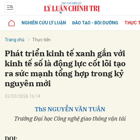
NGHIÊN CỨU LÝ LUẬN
ĐÀO TẠO - BỒI DƯỠNG
THỰC T
Trang chủ
Thực tiễn
Phát triển kinh tế xanh gắn với
kinh tế số là động lực cốt lõi tạo
ra sức mạnh tổng hợp trong kỷ
nguyên mới
02/03/2026 16:14
ThS
NGUYỄN VĂN TUÂN
Trường Đại học Công nghệ
g
iao thông vận tải
DOI: