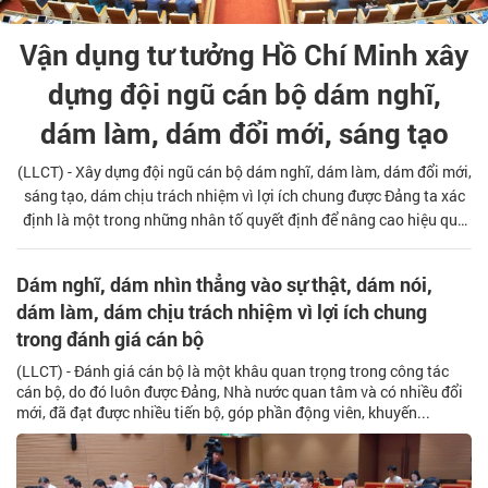
Vận dụng tư tưởng Hồ Chí Minh xây
dựng đội ngũ cán bộ dám nghĩ,
dám làm, dám đổi mới, sáng tạo
(LLCT) - Xây dựng đội ngũ cán bộ dám nghĩ, dám làm, dám đổi mới,
sáng tạo, dám chịu trách nhiệm vì lợi ích chung được Đảng ta xác
định là một trong những nhân tố quyết định để nâng cao hiệu quả
hoạt động của hệ thống chính trị, tạo động lực thúc đẩy đất nước
phát triển trong kỷ nguyên mới. Bài viết làm rõ quan điểm, yêu cầu
Dám nghĩ, dám nhìn thẳng vào sự thật, dám nói,
vận dụng tư tưởng, đạo đức, phong cách Hồ Chí Minh, xác định
dám làm, dám chịu trách nhiệm vì lợi ích chung
phương hướng giải pháp xây dựng đội ngũ cán bộ dám nghĩ, dám
trong đánh giá cán bộ
làm, dám đổi mới, sáng tạo theo.
(LLCT) - Đánh giá cán bộ là một khâu quan trọng trong công tác
cán bộ, do đó luôn được Đảng, Nhà nước quan tâm và có nhiều đổi
mới, đã đạt được nhiều tiến bộ, góp phần động viên, khuyến...