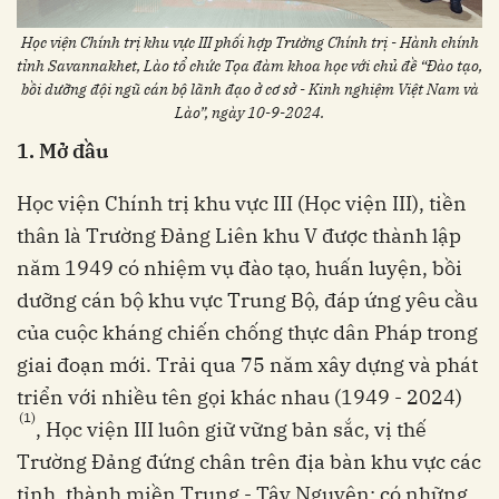
Học viện Chính trị khu vực III phối hợp Trường Chính trị - Hành chính
tỉnh Savannakhet, Lào tổ chức Tọa đàm khoa học với chủ đề “Đào tạo,
bồi dưỡng đội ngũ cán bộ lãnh đạo ở cơ sở - Kinh nghiệm Việt Nam và
Lào”, ngày 10-9-2024.
1. Mở đầu
Học viện Chính trị khu vực III (Học viện III), tiền
thân là Trường Đảng Liên khu V được thành lập
năm 1949 có nhiệm vụ đào tạo, huấn luyện, bồi
dưỡng cán bộ khu vực Trung Bộ, đáp ứng yêu cầu
của cuộc kháng chiến chống thực dân Pháp trong
giai đoạn mới. Trải qua 75 năm xây dựng và phát
triển với nhiều tên gọi khác nhau (1949 - 2024)
(1)
, Học viện III luôn giữ vững bản sắc, vị thế
Trường Đảng đứng chân trên địa bàn khu vực các
tỉnh, thành miền Trung - Tây Nguyên; có những