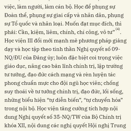
việc, làm người, làm cán bộ. Học để phụng sự
Đoàn thể, phụng sự giai cấp và nhân dân, phụng
sự Tổ quốc và nhân loại. Muốn đạt mục đích, thì
(4)
phải: Cần, kiệm, liêm, chính, chí công, vô tư”
.
Học viện III đổi mới mạnh mẽ phương pháp giảng
dạy và học tập theo tinh thần Nghị quyết số 09-
NQ/ĐU của Đảng ủy; luôn đặc biệt coi trọng việc
giáo dục, nâng cao bản lĩnh chính trị, lập trường
tư tưởng, đạo đức cách mạng và rèn luyện tác
phong chuẩn mực cho đội ngũ học viên; chống
suy thoái về tư tưởng chính trị, đạo đức, lối sống,
những biểu hiện “tự diễn biến”, “tự chuyển hóa”
trong nội bộ. Học viện tăng cường tích hợp nội
dung Nghị quyết số 35-NQ/TW của Bộ Chính trị
khóa XII, nội dung các nghị quyết Hội nghị Trung