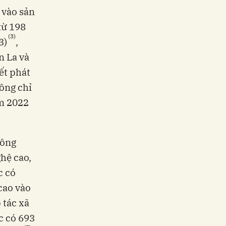
 vào sản
từ 198
(3)
3)
,
n La và
ết phát
ông chỉ
ăm 2022
nông
hệ cao,
c có
cao vào
 tác xã
c có 693