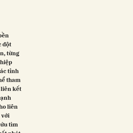
 bền
c đột
n, từng
ghiệp
ác tỉnh
thể tham
liên kết
cạnh
ho liên
 với
cứu tìm