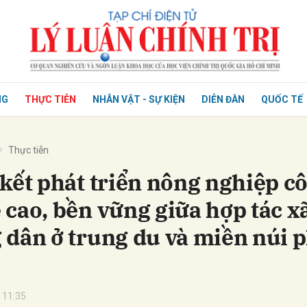
NG
THỰC TIỄN
NHÂN VẬT - SỰ KIỆN
DIỄN ĐÀN
QUỐC TẾ
Thực tiễn
 kết phát triển nông nghiệp c
 cao, bền vững giữa hợp tác xã
 dân ở trung du và miền núi p
 11:35