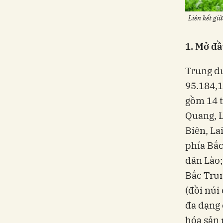
Liên kết gi
1. Mở đ
Trung du
95.184,
gồm 14 t
Quang, L
Biên, Lai
phía Bắc
dân Lào;
Bắc Trun
(đồi núi
đa dạng 
hóa sản 