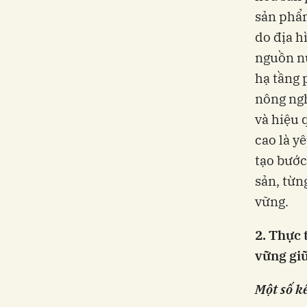
sản phẩm
do địa h
nguồn nư
hạ tầng 
nông ngh
và hiệu 
cao là y
tạo bước
sản, từn
vững.
2. Thực 
vững giữ
Một số k