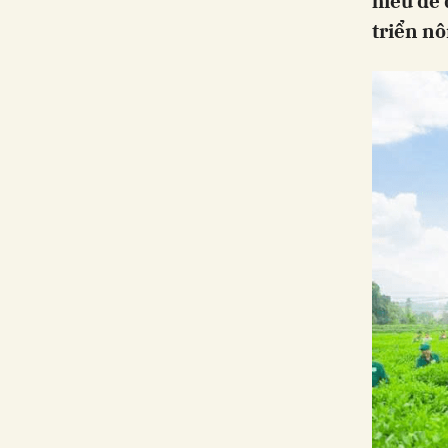
hiểu để
triển nô