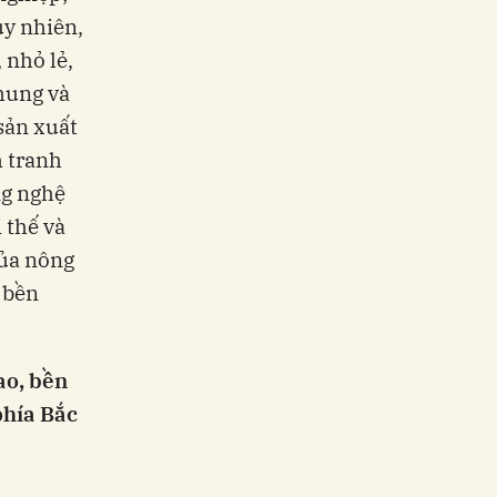
uy nhiên,
 nhỏ lẻ,
chung và
sản xuất
h tranh
ng nghệ
 thế và
của nông
 bền
ao, bền
phía Bắc