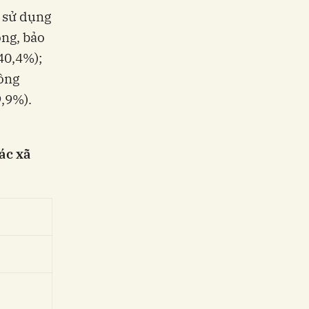
ã sử dụng
ồng, bảo
40,4%);
nông
9,9%).
ác xã