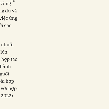
(5)
 vùng
.
ng du và
việc ứng
ới các
ủ chuỗi
 lên.
 hợp tác
 thành
người
oài hợp
 với hợp
 2022)