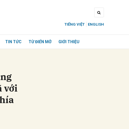
TIẾNG VIỆT
ENGLISH
TIN TỨC
TỪ ĐIỂN MỞ
GIỚI THIỆU
ông
 với
hía