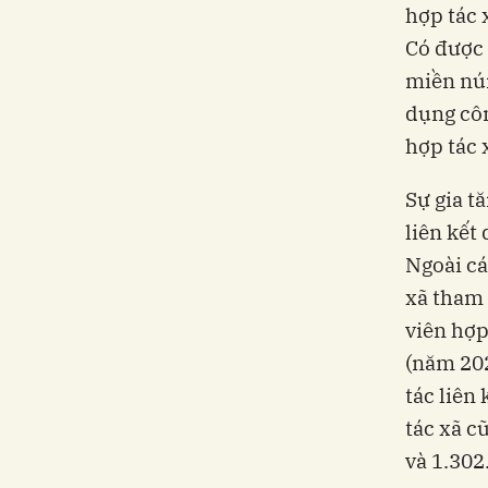
hợp tác 
Có được 
miền núi
dụng côn
hợp tác 
Sự gia t
liên kết
Ngoài cá
xã tham 
viên hợp
(năm 202
tác liên
tác xã c
và 1.302