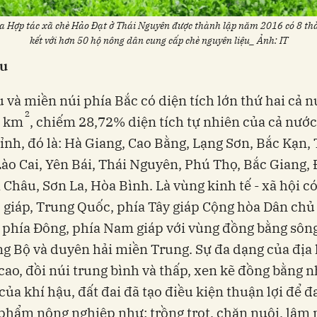
ữa Hợp tác xã chè Hảo Đạt ở Thái Nguyên được thành lập năm 2016 có 8 thà
kết với hơn 50 hộ nông dân cung cấp chè nguyên liệu_ Ảnh: IT
ầu
 và miền núi phía Bắc có diện tích lớn thứ hai cả n
2
1 km
, chiếm 28,72% diện tích tự nhiên của cả nước
ỉnh, đó là: Hà Giang, Cao Bằng, Lạng Sơn, Bắc Kạn,
ào Cai, Yên Bái, Thái Nguyên, Phú Thọ, Bắc Giang, 
 Châu, Sơn La, Hòa Bình. Là vùng kinh tế - xã hội có 
 giáp, Trung Quốc, phía Tây giáp Cộng hòa Dân ch
 phía Đông, phía Nam giáp với vùng đồng bằng sôn
g Bộ và duyên hải miền Trung. Sự đa dạng của địa
 cao, đồi núi trung bình và thấp, xen kẽ đồng bằng n
của khí hậu, đất đai đã tạo điều kiện thuận lợi để đ
phẩm nông nghiệp như: trồng trọt, chăn nuôi, lâm 