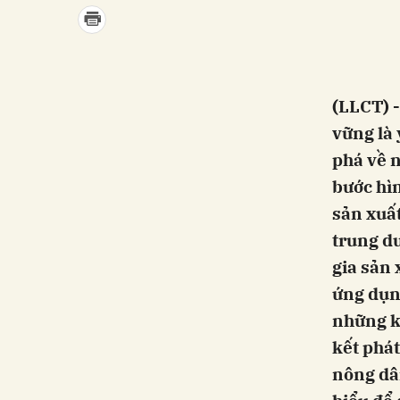
(LLCT) -
vững là 
phá về n
bước hì
sản xuất
trung d
gia sản 
ứng dụn
những k
kết phát
nông dâ