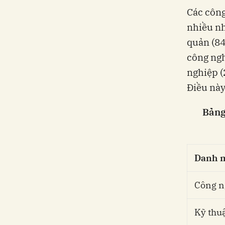
Các công
nhiều nh
quản (84
công ngh
nghiệp (
Điều này
Bảng
Danh m
Công n
Kỹ thuậ