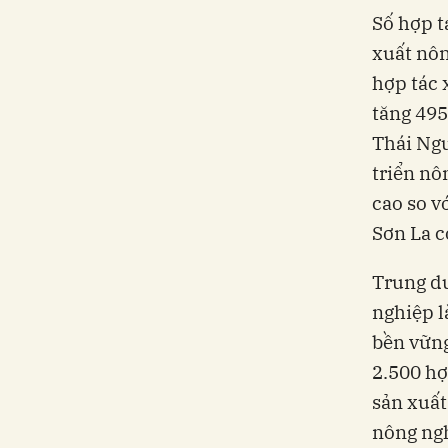
Số hợp t
xuất nôn
hợp tác 
tăng 495
Thái Ngu
triển nô
cao so v
Sơn La c
Trung du
nghiệp l
bền vững
2.500 hợ
sản xuất
nông ngh