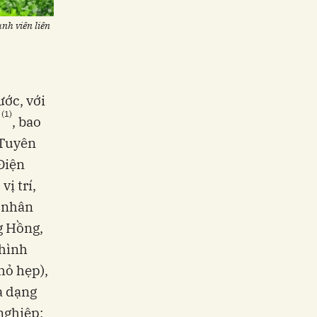
nh viên liên
ước, với
(1)
, bao
 Tuyên
Điện
vị trí,
ủ nhân
g Hồng,
 hình
hỏ hẹp),
a dạng
nghiệp;