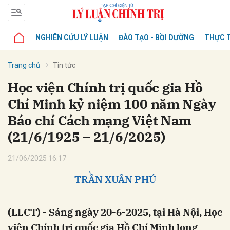
NGHIÊN CỨU LÝ LUẬN
ĐÀO TẠO - BỒI DƯỠNG
THỰC T
Trang chủ
Tin tức
Học viện Chính trị quốc gia Hồ
Chí Minh kỷ niệm 100 năm Ngày
Báo chí Cách mạng Việt Nam
(21/6/1925 – 21/6/2025)
21/06/2025 16:17
TRẦN XUÂN PHÚ
(LLCT) - Sáng ngày 20-6-2025, tại Hà Nội, Học
viện Chính trị quốc gia Hồ Chí Minh long