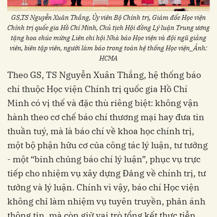
GS,TS Nguyễn Xuân Thắng, Ủy viên Bộ Chính trị, Giám đốc Học viện
Chính trị quốc gia Hồ Chí Minh, Chủ tịch Hội đồng Lý luận Trung ương
tặng hoa chúc mừng Liên chi hội Nhà báo Học viện và đội ngũ giảng
viên, biên tập viên, người làm báo trong toàn hệ thống Học viện_Ảnh:
HCMA
Theo GS, TS Nguyễn Xuân Thắng, hệ thống báo
chí thuộc Học viện Chính trị quốc gia Hồ Chí
Minh có vị thế và đặc thù riêng biệt: không vận
hành theo cơ chế báo chí thương mại hay đưa tin
thuần tuý, mà là báo chí về khoa học chính trị,
một bộ phận hữu cơ của công tác lý luận, tư tưởng
- một “binh chủng báo chí lý luận”, phục vụ trực
tiếp cho nhiệm vụ xây dựng Đảng về chính trị, tư
tưởng và lý luận. Chính vì vậy, báo chí Học viện
không chỉ làm nhiệm vụ tuyên truyền, phản ánh
thông tin, mà còn giữ vai trò tổng kết thực tiễn,