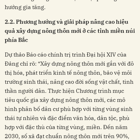
hướng gia tăng.
2.2. P
h
ư
ơ
ng
h
ư
ớ
ng và g
i
ả
i pháp
nâng cao h
i
ệ
u
q
u
ả
xây
d
ự
ng nôn
g thôn
m
ớ
i
ở
các
t
ỉ
nh m
i
ề
n núi
phía
B
ắ
c
Dự thảo Báo cáo chính trị trình Đại hội XIV của
Đảng chỉ rõ: “Xây dựng nông thôn mới gắn với đô
thị hóa, phát triển kinh tế nông thôn, bảo vệ môi
trường sinh thái, nâng cao đời sống vật chất, tinh
thần người dân. Thực hiện Chương trình mục
tiêu quốc gia xây dựng nông thôn mới, các mô
hình phân bố dân cư phù hợp với từng vùng sinh
thái tự nhiên và đặc điểm văn hóa, dân tộc, phù
hợp với đặc thù của từng vùng, miền. Đến năm
2030, số xã đạt chuẩn nông thôn mới trên 90%,