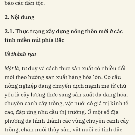
bào các dân tộc.
2.
N
ộ
i dung
2.1. T
h
ự
c t
r
ạ
ng
xây
d
ự
ng nô
ng thôn
m
ớ
i
ở
các
t
ỉ
nh m
i
ề
n núi phía
B
ắ
c
V
ề
thành
t
ự
u
M
ộ
t là,
tư duy và cách thức sản xuất có nhiều đổi
mới theo hướng sản xuất hàng hóa lớn. Cơ cấu
nông nghiệp đang chuyển dịch mạnh mẽ từ chủ
yếu là cây lương thực sang sản xuất đa dạng hóa,
chuyên canh cây trồng, vật nuôi có giá trị kinh tế
cao, đáp ứng nhu cầu thị trường. Ở một số địa
phương đã hình thành các vùng chuyên canh cây
trồng, chăn nuôi thủy sản, vật nuôi có tính đặc