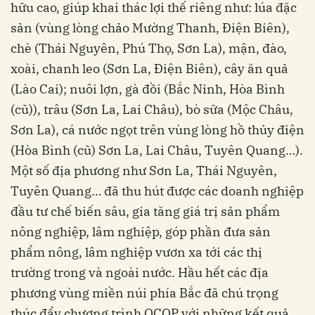
hữu cao, giúp khai thác lợi thế riêng như: lúa đặc
sản (vùng lòng chảo Mường Thanh, Điện Biên),
chè (Thái Nguyên, Phú Thọ, Sơn La), mận, đào,
xoài, chanh leo (Sơn La, Điện Biên), cây ăn quả
(Lào Cai); nuôi lợn, gà đồi (Bắc Ninh, Hòa Bình
(cũ)), trâu (Sơn La, Lai Châu), bò sữa (Mộc Châu,
Sơn La), cá nước ngọt trên vùng lòng hồ thủy điện
(Hòa Bình (cũ) Sơn La, Lai Châu, Tuyên Quang…).
Một số địa phương như Sơn La, Thái Nguyên,
Tuyên Quang… đã thu hút được các doanh nghiệp
đầu tư chế biến sâu, gia tăng giá trị sản phẩm
nông nghiệp, lâm nghiệp, góp phần đưa sản
phẩm nông, lâm nghiệp vươn xa tới các thị
trường trong và ngoài nước. Hầu hết các địa
phương vùng miền núi phía Bắc đã chú trọng
thúc đẩy chương trình OCOP với những kết quả