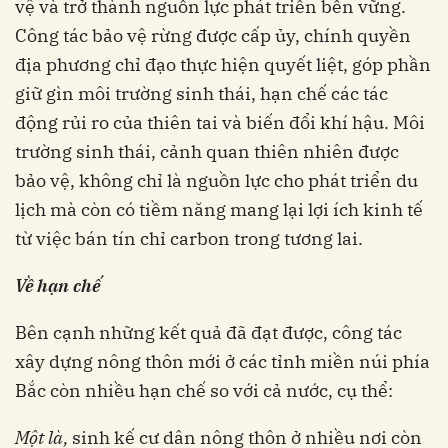
vệ và trở thành nguồn lực phát triển bền vững.
Công tác bảo vệ rừng được cấp ủy, chính quyền
địa phương chỉ đạo thực hiện quyết liệt, góp phần
giữ gìn môi trường sinh thái, hạn chế các tác
động rủi ro của thiên tai và biến đổi khí hậu. Môi
trường sinh thái, cảnh quan thiên nhiên được
bảo vệ, không chỉ là nguồn lực cho phát triển du
lịch mà còn có tiềm năng mang lại lợi ích kinh tế
từ việc bán tín chỉ carbon trong tương lai.
V
ề
h
ạ
n c
h
ế
Bên cạnh những kết quả đã đạt được, công tác
xây dựng nông thôn mới ở các tỉnh miền núi phía
Bắc còn nhiều hạn chế so với cả nước, cụ thể:
M
ộ
t là,
sinh kế cư dân nông thôn ở nhiều nơi còn