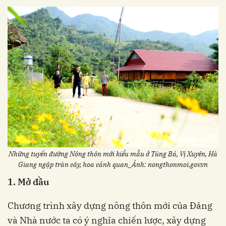
Những tuyến đường Nông thôn mới kiểu mẫu ở Tùng Bá, Vị Xuyên, Hà
Giang ngập tràn cây, hoa cảnh quan_Ảnh: nongthonmoi.gov.vn
1.
M
ơ
đ
â
u
Chương trình xây dựng
nông thôn mới
của Đảng
và Nhà nước ta có ý nghĩa chiến lược, xây dựng