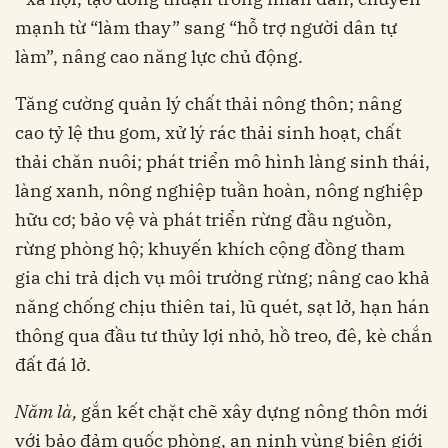
mạnh từ “làm thay” sang “hỗ trợ người dân tự
làm”, nâng cao năng lực chủ động.
Tăng cường quản lý chất thải nông thôn; nâng
cao tỷ lệ thu gom, xử lý rác thải sinh hoạt, chất
thải chăn nuôi; phát triển mô hình làng sinh thái,
làng xanh, nông nghiệp tuần hoàn, nông nghiệp
hữu cơ; bảo vệ và phát triển rừng đầu nguồn,
rừng phòng hộ; khuyến khích cộng đồng tham
gia chi trả dịch vụ môi trường rừng; nâng cao khả
năng chống chịu thiên tai, lũ quét, sạt lở, hạn hán
thông qua đầu tư thủy lợi nhỏ, hồ treo, đê, kè chắn
đất đá lở.
N
ă
m
là,
gắn kết chặt chẽ xây dựng nông thôn mới
với bảo đảm quốc phòng, an ninh vùng biên giới