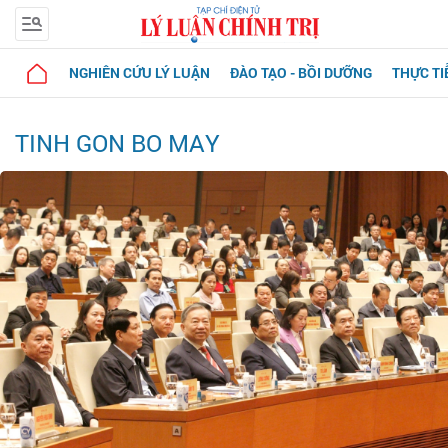
NGHIÊN CỨU LÝ LUẬN
ĐÀO TẠO - BỒI DƯỠNG
THỰC TI
TINH GON BO MAY