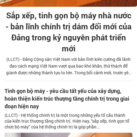
Sắp xếp, tinh gọn bộ máy nhà nước
- bản lĩnh chính trị dám đổi mới của
Đảng trong kỷ nguyên phát triển
mới
(LLCT) - Đảng Cộng sản Việt Nam với bản lĩnh kiên cường đã lãnh
đạo cách mạng Việt Nam vượt qua bao khó khăn, thử thách để
giành được những thành tựu to lớn. Trong bối cảnh mới, trước yêu
cầu phát triển đất nước, Đảng ta tiếp tục thể hiện bản lĩnh chính trị
vững vàng, kiên định, dám nghĩ, dám làm, dám đổi mới, dám chịu
Tinh gọn bộ máy - yêu cầu tất yếu của xây dựng,
trách nhiệm trong sắp xếp, tinh gọn bộ máy nhà nước. Đây là quyết
hoàn thiện kiến trúc thượng tầng chính trị trong giai
định có tính bước ngoặt lịch sử để đưa nước ta tiếp tục phát triển
đoạn hiện nay
trong kỷ nguyên mới.
(LLCT) - Hệ thống chính trị là một trong những yếu tố cấu thành
của kiến trúc thượng tầng chính trị. Hiện nay, “sắp xếp, tinh gọn tổ
chức bộ máy” của hệ thống chính trị là góp phần...