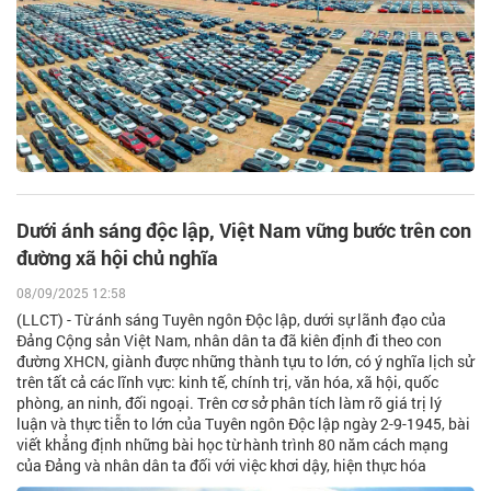
Dưới ánh sáng độc lập, Việt Nam vững bước trên con
đường xã hội chủ nghĩa
08/09/2025 12:58
(LLCT) - Từ ánh sáng Tuyên ngôn Độc lập, dưới sự lãnh đạo của
Đảng Cộng sản Việt Nam, nhân dân ta đã kiên định đi theo con
đường XHCN, giành được những thành tựu to lớn, có ý nghĩa lịch sử
trên tất cả các lĩnh vực: kinh tế, chính trị, văn hóa, xã hội, quốc
phòng, an ninh, đối ngoại. Trên cơ sở phân tích làm rõ giá trị lý
luận và thực tiễn to lớn của Tuyên ngôn Độc lập ngày 2-9-1945, bài
viết khẳng định những bài học từ hành trình 80 năm cách mạng
của Đảng và nhân dân ta đối với việc khơi dậy, hiện thực hóa