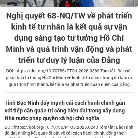
Nghị quyết 68-NQ/TW về phát triển
kinh tế tư nhân là kết quả sự vận
dụng sáng tạo tư tưởng Hồ Chí
Minh và quá trình vận động và phát
triển tư duy lý luận của Đảng
DOI: https://doi.org/10.70786/PTOJ.2026.9389 Tóm tắt: Bài viết
phân tích tư tưởng Hồ Chí Minh về kinh tế tư nhân, trong đó làm rõ
quá trình hình thành, kế thừa và phát triển quan điểm của Đảng
qua các thời kỳ; luận giải nội dung cốt lõi của Nghị quyết 68-
NQ/TW và ý nghĩa của việc chuyển hóa quan điểm thành chính
Tỉnh Bắc Ninh đẩy mạnh cải cách hành chính gắn
sách trong bối cảnh Việt Nam bước vào kỷ nguyên phát triển mới.
với tiếp cận quản trị công hiện đại trong xây dựng
Qua đó, bài viết góp phần khẳng định giá trị thời đại của tư tưởng
Nhà nước pháp quyền xã hội chủ nghĩa
Hồ Chí Minh và tính đúng đắn, sáng tạo của đường lối phát triển ki
DOI: https://doi.org/10.70786/PTOJ.2026.6243 Tóm tắt: Bắc Ninh
đã đạt những kết quả nổi bật về cải cách hành chính, đồng thời