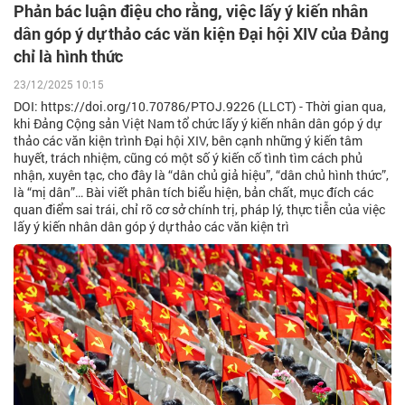
Phản bác luận điệu cho rằng, việc lấy ý kiến nhân
dân góp ý dự thảo các văn kiện Đại hội XIV của Đảng
chỉ là hình thức
23/12/2025 10:15
DOI: https://doi.org/10.70786/PTOJ.9226 (LLCT) - Thời gian qua,
khi Đảng Cộng sản Việt Nam tổ chức lấy ý kiến nhân dân góp ý dự
thảo các văn kiện trình Đại hội XIV, bên cạnh những ý kiến tâm
huyết, trách nhiệm, cũng có một số ý kiến cố tình tìm cách phủ
nhận, xuyên tạc, cho đây là “dân chủ giả hiệu”, “dân chủ hình thức”,
là “mị dân”… Bài viết phân tích biểu hiện, bản chất, mục đích các
quan điểm sai trái, chỉ rõ cơ sở chính trị, pháp lý, thực tiễn của việc
lấy ý kiến nhân dân góp ý dự thảo các văn kiện trì