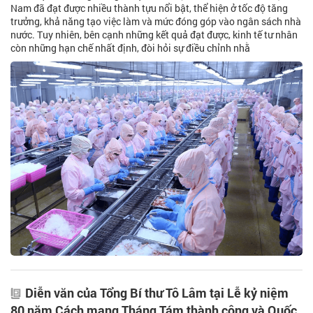
Nam đã đạt được nhiều thành tựu nổi bật, thể hiện ở tốc độ tăng
trưởng, khả năng tạo việc làm và mức đóng góp vào ngân sách nhà
nước. Tuy nhiên, bên cạnh những kết quả đạt được, kinh tế tư nhân
còn những hạn chế nhất định, đòi hỏi sự điều chỉnh nhằ
Diễn văn của Tổng Bí thư Tô Lâm tại Lễ kỷ niệm
80 năm Cách mạng Tháng Tám thành công và Quốc