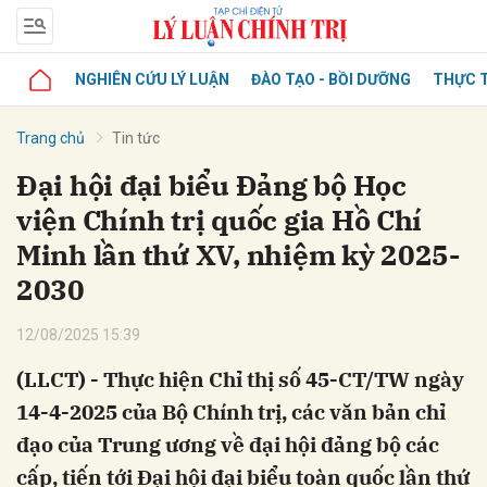
NGHIÊN CỨU LÝ LUẬN
ĐÀO TẠO - BỒI DƯỠNG
THỰC T
Trang chủ
Tin tức
Đại hội đại biểu Đảng bộ Học
viện Chính trị quốc gia Hồ Chí
Minh lần thứ XV, nhiệm kỳ 2025-
2030
12/08/2025 15:39
(LLCT) - Thực hiện Chỉ thị số 45-CT/TW ngày
14-4-2025 của Bộ Chính trị, các văn bản chỉ
đạo của Trung ương về đại hội đảng bộ các
cấp, tiến tới Đại hội đại biểu toàn quốc lần thứ