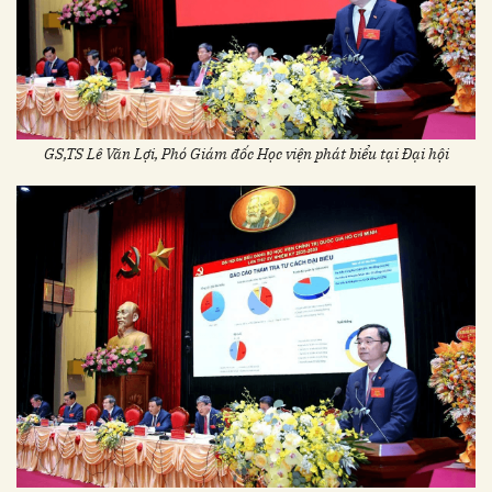
GS,TS Lê Văn Lợi, Phó Giám đốc Học viện phát biểu tại Đại hội