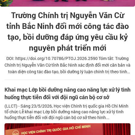
Trường Chính trị Nguyễn Văn Cừ
tỉnh Bắc Ninh đổi mới công tác đào
tạo, bồi dưỡng đáp ứng yêu cầu kỷ
nguyên phát triển mới
DOI: https://doi.org/10.70786/PTOJ.2026.2590 Tóm tắt: Trường
Chính trị Nguyễn Văn Cừ tỉnh Bắc Ninh xác định đổi mới căn bản và
toàn diện công tác đào tạo, bồi dưỡng lý luận chính trị theo tinh
thần Đại hội XIV của Đảng là nhiệm vụ trọng tâm và cấp bách trong
bối cảnh mới. Bài viết phân tích thực trạng đổi mới công tác đào
Khai mạc Lớp bồi dưỡng nâng cao năng lực xử lý tình
tạo, bồi dưỡng giai đoạn 2021 - 2025, nhận diện những hạn chế,
huống thực tiễn đối với đội ngũ cán bộ cơ sở
bất cập và đề xuất giải pháp trọng tâm nhằm nâng cao chất lượng
đào tạo, bồi dưỡng, đáp ứng yêu cầu xây dựng Trường Chính tr
(LLCT) - Sáng 23/5/2026, Học viện Chính trị quốc gia Hồ Chí Minh
tổ chức Lễ khai mạc Lớp bồi dưỡng nâng cao năng lực xử lý tình
huống thực tiễn đối với đội ngũ cán bộ cơ sở theo hình...