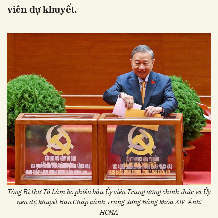
viên dự khuyết.
Tổng Bí thư Tô Lâm bỏ phiếu bầu Ủy viên Trung ương chính thức và Ủy
viên dự khuyết Ban Chấp hành Trung ương Đảng khóa XIV_Ảnh:
HCMA