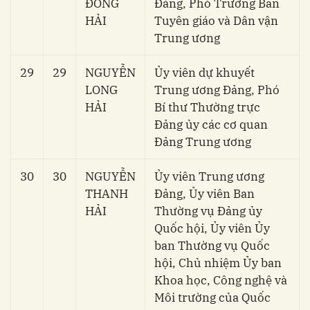
ĐÔNG
Đảng, Phó Trưởng Ban
HẢI
Tuyên giáo và Dân vận
Trung ương
29
29
NGUYỄN
Ủy viên dự khuyết
LONG
Trung ương Đảng, Phó
HẢI
Bí thư Thường trực
Đảng ủy các cơ quan
Đảng Trung ương
30
30
NGUYỄN
Ủy viên Trung ương
THANH
Đảng, Ủy viên Ban
HẢI
Thường vụ Đảng ủy
Quốc hội, Ủy viên Ủy
ban Thường vụ Quốc
hội, Chủ nhiệm Ủy ban
Khoa học, Công nghệ và
Môi trường của Quốc