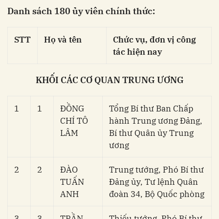
Danh sách 180 ủy viên chính thức:
STT
Họ và tên
Chức vụ, đơn vị công
tác hiện nay
KHỐI CÁC CƠ QUAN TRUNG ƯƠNG
1
1
ĐỒNG
Tổng Bí thư Ban Chấp
CHÍ TÔ
hành Trung ương Đảng,
LÂM
Bí thư Quân ủy Trung
ương
2
2
ĐÀO
Trung tướng, Phó Bí thư
TUẤN
Đảng ủy, Tư lệnh Quân
ANH
đoàn 34, Bộ Quốc phòng
3
3
TRẦN
Thiếu tướng, Phó Bí thư