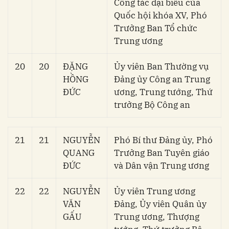
Công tác đại biểu của
Quốc hội khóa XV, Phó
Trưởng Ban Tổ chức
Trung ương
20
20
ĐẶNG
Ủy viên Ban Thường vụ
HỒNG
Đảng ủy Công an Trung
ĐỨC
ương, Trung tướng, Thứ
trưởng Bộ Công an
21
21
NGUYỄN
Phó Bí thư Đảng ủy, Phó
QUANG
Trưởng Ban Tuyên giáo
ĐỨC
và Dân vận Trung ương
22
22
NGUYỄN
Ủy viên Trung ương
VĂN
Đảng, Ủy viên Quân ủy
GẤU
Trung ương, Thượng