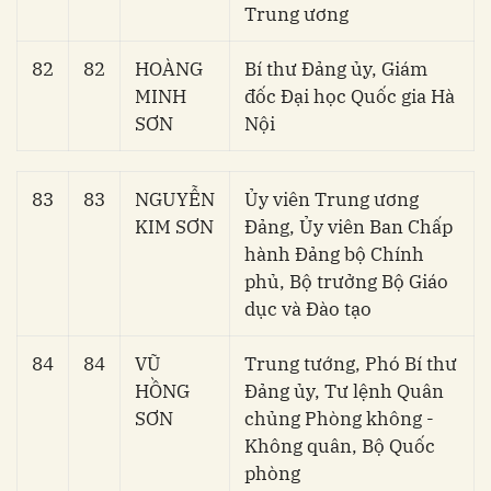
Trung ương
82
82
HOÀNG
Bí thư Đảng ủy, Giám
MINH
đốc Đại học Quốc gia Hà
SƠN
Nội
83
83
NGUYỄN
Ủy viên Trung ương
KIM SƠN
Đảng, Ủy viên Ban Chấp
hành Đảng bộ Chính
phủ, Bộ trưởng Bộ Giáo
dục và Đào tạo
84
84
VŨ
Trung tướng, Phó Bí thư
HỒNG
Đảng ủy, Tư lệnh Quân
SƠN
chủng Phòng không -
Không quân, Bộ Quốc
phòng