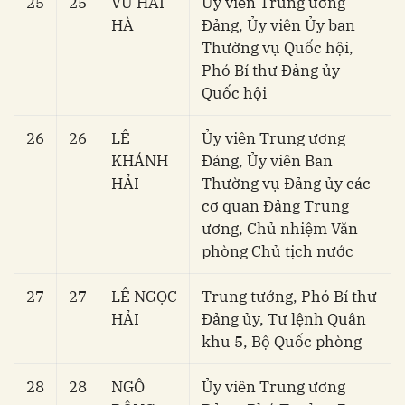
25
25
VŨ HẢI
Ủy viên Trung ương
HÀ
Đảng, Ủy viên Ủy ban
Thường vụ Quốc hội,
Phó Bí thư Đảng ủy
Quốc hội
26
26
LÊ
Ủy viên Trung ương
KHÁNH
Đảng, Ủy viên Ban
HẢI
Thường vụ Đảng ủy các
cơ quan Đảng Trung
ương, Chủ nhiệm Văn
phòng Chủ tịch nước
27
27
LÊ NGỌC
Trung tướng, Phó Bí thư
HẢI
Đảng ủy, Tư lệnh Quân
khu 5, Bộ Quốc phòng
28
28
NGÔ
Ủy viên Trung ương