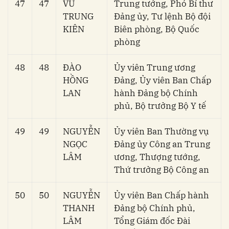
47
47
VŨ
Trung tướng, Phó Bí thư
TRUNG
Đảng ủy, Tư lệnh Bộ đội
KIÊN
Biên phòng, Bộ Quốc
phòng
48
48
ĐÀO
Ủy viên Trung ương
HỒNG
Đảng, Ủy viên Ban Chấp
LAN
hành Đảng bộ Chính
phủ, Bộ trưởng Bộ Y tế
49
49
NGUYỄN
Ủy viên Ban Thường vụ
NGỌC
Đảng ủy Công an Trung
LÂM
ương, Thượng tướng,
Thứ trưởng Bộ Công an
50
50
NGUYỄN
Ủy viên Ban Chấp hành
THANH
Đảng bộ Chính phủ,
LÂM
Tổng Giám đốc Đài