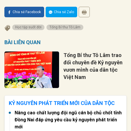
Chia sẻ Facebook
Chia sẻ Zalo
Học tập suốt đời
Tổng Bí thư Tô Lâm
BÀI LIÊN QUAN
Tổng Bí thư Tô Lâm trao
đổi chuyên đề Kỷ nguyên
vươn mình của dân tộc
Việt Nam
KỶ NGUYÊN PHÁT TRIỂN MỚI CỦA DÂN TỘC
Nâng cao chất lượng đội ngũ cán bộ chủ chốt tỉnh
Đồng Nai đáp ứng yêu cầu kỷ nguyên phát triển
mới