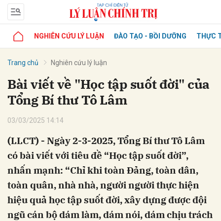
NGHIÊN CỨU LÝ LUẬN
ĐÀO TẠO - BỒI DƯỠNG
THỰC T
Trang chủ
Nghiên cứu lý luận
Bài viết về "Học tập suốt đời" của
Tổng Bí thư Tô Lâm
03/03/2025 14:14
(LLCT) - Ngày 2-3-2025, Tổng Bí thư Tô Lâm
có bài viết với tiêu đề “Học tập suốt đời”,
nhấn mạnh: “Chỉ khi toàn Đảng, toàn dân,
toàn quân, nhà nhà, người người thực hiện
hiệu quả học tập suốt đời, xây dựng được đội
ngũ cán bộ dám làm, dám nói, dám chịu trách