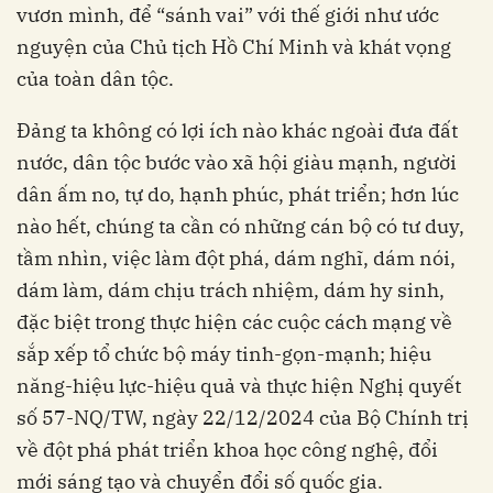
vươn mình, để “sánh vai” với thế giới như ước
nguyện của Chủ tịch Hồ Chí Minh và khát vọng
của toàn dân tộc.
Đảng ta không có lợi ích nào khác ngoài đưa đất
nước, dân tộc bước vào xã hội giàu mạnh, người
dân ấm no, tự do, hạnh phúc, phát triển; hơn lúc
nào hết, chúng ta cần có những cán bộ có tư duy,
tầm nhìn, việc làm đột phá, dám nghĩ, dám nói,
dám làm, dám chịu trách nhiệm, dám hy sinh,
đặc biệt trong thực hiện các cuộc cách mạng về
sắp xếp tổ chức bộ máy tinh-gọn-mạnh; hiệu
năng-hiệu lực-hiệu quả và thực hiện Nghị quyết
số 57-NQ/TW, ngày 22/12/2024 của Bộ Chính trị
về đột phá phát triển khoa học công nghệ, đổi
mới sáng tạo và chuyển đổi số quốc gia.