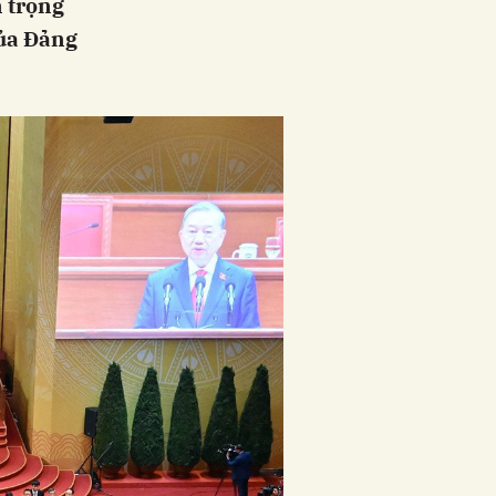
n trọng
của Đảng