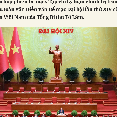
 họp phiên bế mạc. Tạp chí Lý luận chính trị trâ
ệu toàn văn Diễn văn Bế mạc Đại hội lần thứ XIV 
n Việt Nam của Tổng Bí thư Tô Lâm.