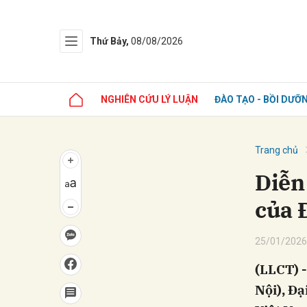
Thứ Bảy,
08/08/2026
NGHIÊN CỨU LÝ LUẬN
ĐÀO TẠO - BỒI DƯỠ
Trang chủ
Diễn
của 
25/01/2026
(LLCT) -
Nội), Đạ