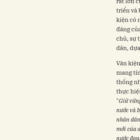
rất lớn 
triển và
kiện có 
đáng của
chủ, sự 
dân, dựa
Văn kiện
mang tín
thống nh
thực hiệ
"
Giữ vững
nước và b
nhân dân;
mới của d
nước đang