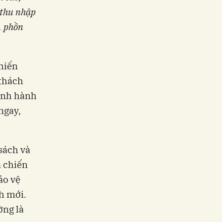
 thu nhập
, phồn
hiến
 thách
hành hành
ngay,
sách và
á chiến
ảo vệ
h mới.
ờng là