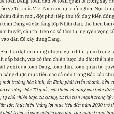
của toàn Đảng, toàn dân và toàn quân ta trong xây d
 bảo vệ Tổ quốc Việt Nam xã hội chủ nghĩa. Nội dun
nhiều điểm mới, đột phá; tiếp thu tối đa ý kiến đón
 toàn Đảng và các tầng lớp Nhân dân; thể hiện bản
tâm huyết, cầu thị trên cơ sở tâm tư, nguyện vọng 
 vào dân để xây dựng Đảng.
 Đại hội đặt ra những nhiệm vụ to lớn, quan trọng; 
h cấp bách, vừa có tầm chiến lược lâu dài; thể hiện
ất ý chí của toàn Đảng, toàn dân, toàn quân ta; quy
n bằng được mục tiêu cao cả nêu trong Báo cáo chín
 môi trường hòa bình, ổn định; phát triển nhanh, bền v
ảo vệ vững chắc Tổ quốc; cải thiện và nâng cao toàn diện
 tự chủ chiến lược, tự cường, tự tin tiến mạnh trong kỷ
ân tộc; thực hiện thắng lợi mục tiêu đến năm 2030 trở 
 phát triển có công nghiệp hiện đại, thu nhập trung bìn