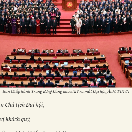
Ban Chấp hành Trung ương Đảng khóa XIV ra mắt Đại hội_Ảnh: TTXVN
 Chủ tịch Đại hội,
vị khách quý,