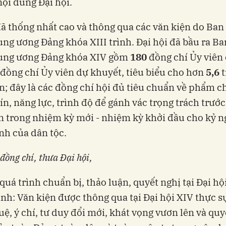
nội dung Đại hội.
đã thống nhất cao và thông qua các văn kiện do Ba
ng ương Đảng khóa XIII trình. Đại hội đã bầu ra B
ung ương Đảng khóa XIV gồm
180
đồng chí Ủy viên
đồng chí Ủy viên dự khuyết, tiêu biểu cho hơn
5,6
t
n; đây là các đồng chí hội đủ tiêu chuẩn về phẩm c
tín, năng lực, trình độ để gánh vác trọng trách trướ
 trong nhiệm kỳ mới - nhiệm kỳ khởi đầu cho kỷ 
h của dân tộc.
đồng chí, thưa Đại hội,
quá trình chuẩn bị, thảo luận, quyết nghị tại Đại hội
nh: Văn kiện được thông qua tại Đại hội XIV thực sự
 tuệ, ý chí, tư duy đổi mới, khát vọng vươn lên và qu