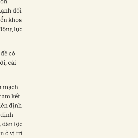
con
mạnh đối
iển khoa
 động lực
 đề có
i, cải
ối mạch
 cam kết
iên định
 định
, dân tộc
 ở vị trí