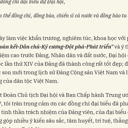
đồng chí đại biểu dự Đại hội,
 thể đồng chí, đồng bào, chiến sĩ cả nước và đồng bào ta
ày làm việc khẩn trương, nghiêm túc, khoa học vớ
oàn kết-Dân chủ-Kỷ cương-Đột phá-Phát triển"
và ý 
iệm cao trước Đảng, Nhân dân và đất nước, Đại hội 
c lần thứ XIV của Đảng đã thành công rất tốt đẹp; 
son mới trong lịch sử Đảng Cộng sản Việt Nam và l
 của dân tộc Việt Nam.
 Đoàn Chủ tịch Đại hội và Ban Chấp hành Trung ư
, tôi trân trọng cảm ơn các đồng chí đại biểu đã ph
 tinh thần trách nhiệm của Đảng viên, của đại biểu
g góp nhiều ý kiến sâu sắc, tâm huyết, trí tuệ, thẳn