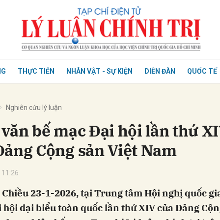
NG
THỰC TIỄN
NHÂN VẬT - SỰ KIỆN
DIỄN ĐÀN
QUỐC TẾ
Nghiên cứu lý luận
 văn bế mạc Đại hội lần thứ X
Đảng Cộng sản Việt Nam
 11:26
 Chiều 23-1-2026, tại Trung tâm Hội nghị quốc gi
i hội đại biểu toàn quốc lần thứ XIV của Đảng Cộ