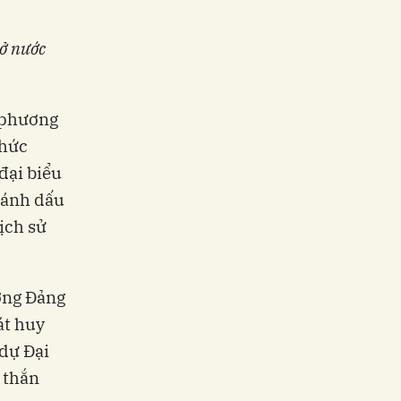
 ở nước
i phương
thức
đại biểu
đánh dấu
ịch sử
ơng Đảng
át huy
 dự Đại
g thắn