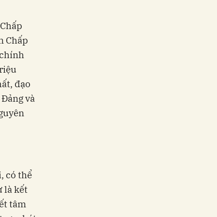
n Chấp
an Chấp
 chính
riệu
hất, đạo
c Đảng và
nguyên
, có thể
 là kết
yết tâm