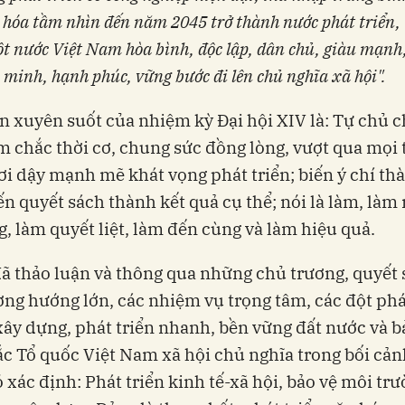
 hóa tầm nhìn đến năm 2045 trở thành nước phát triển,
ột nước Việt Nam hòa bình, độc lập, dân chủ, giàu mạnh
 minh, hạnh phúc, vững bước đi lên chủ nghĩa xã hội".
n xuyên suốt của nhiệm kỳ Đại hội XIV là: Tự chủ c
m chắc thời cơ, chung sức đồng lòng, vượt qua mọi
ơi dậy mạnh mẽ khát vọng phát triển; biến ý chí t
ến quyết sách thành kết quả cụ thể; nói là làm, làm 
, làm quyết liệt, làm đến cùng và làm hiệu quả.
đã thảo luận và thông qua những chủ trương, quyết 
ng hướng lớn, các nhiệm vụ trọng tâm, các đột ph
xây dựng, phát triển nhanh, bền vững đất nước và b
c Tổ quốc Việt Nam xã hội chủ nghĩa trong bối cản
 xác định: Phát triển kinh tế-xã hội, bảo vệ môi trư