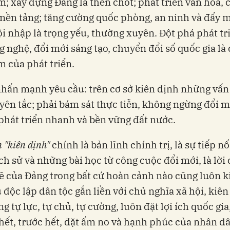
m; xây dựng Đảng là then chốt; phát triển văn hóa, 
 nền tảng; tăng cường quốc phòng, an ninh và đẩy 
ội nhập là trọng yếu, thường xuyên. Đột phá phát tr
g nghệ, đổi mới sáng tạo, chuyển đổi số quốc gia là
m của phát triển.
nhấn mạnh yêu cầu: trên cơ sở kiên định những vấn
yên tắc; phải bám sát thực tiễn, không ngừng đổi mớ
phát triển nhanh và bền vững đất nước.
 "kiên định"
chính là bản lĩnh chính trị, là sự tiếp n
ch sử và những bài học từ công cuộc đổi mới, là lời
của Đảng trong bất cứ hoàn cảnh nào cũng luôn k
 độc lập dân tộc gắn liền với chủ nghĩa xã hội, kiên
g tự lực, tự chủ, tự cường, luôn đặt lợi ích quốc gia
 hết, trước hết, đặt ấm no và hạnh phúc của nhân dân