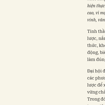
hiện thực
cao, vì m
vinh, văn
Tinh thầ
lược, nắ
thức, kh
động, bi
làm đúng
Đại hội 
các phươ
lược để 
vững chắ
Trong đó