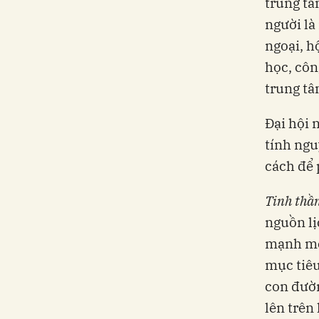
trung tâ
người là
ngoại, h
học, côn
trung tâ
Đại hội 
tính ngu
cách để 
Tinh thần
nguồn lị
mạnh mẽ 
mục tiêu
con đườn
lên trên