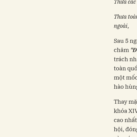
Thưa các 
Thưa toàn
ngoài,
Sau 5 ng
châm
"Đ
trách nh
toàn quố
một mốc 
hào hùng
Thay mặt
khóa XIV
cao nhất
hội, đón