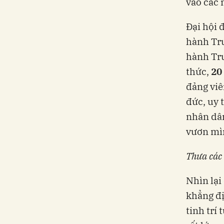
vào các 
Đại hội 
hành Tru
hành Tr
thức,
20
đảng viê
đức, uy 
nhân dân
vươn mìn
Thưa các 
Nhìn lại 
khẳng đị
tinh trí