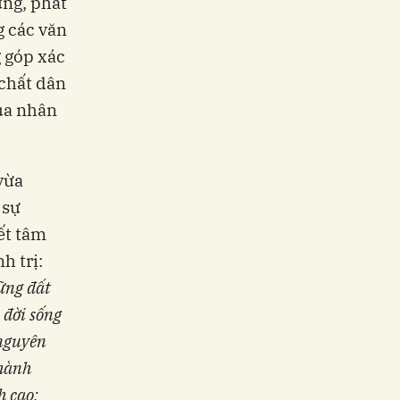
ựng, phát
g các văn
g góp xác
 chất dân
của nhân
vừa
 sự
ết tâm
h trị:
ững đất
 đời sống
 nguyên
thành
h cao;