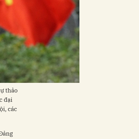
dự thảo
c đại
ội, các
 Đảng