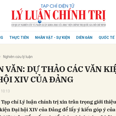
NG
THỰC TIỄN
NHÂN VẬT - SỰ KIỆN
DIỄN ĐÀN
QUỐC TẾ
Nghiên cứu lý luận
 VĂN: DỰ THẢO CÁC VĂN KI
HỘI XIV CỦA ĐẢNG
 10:13
 Tạp chí Lý luận chính trị xin trân trọng giới thiệ
kiện Đại hội XIV của Đảng để lấy ý kiến góp ý của