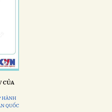
V CỦA
P HÀNH
OÀN QUỐC