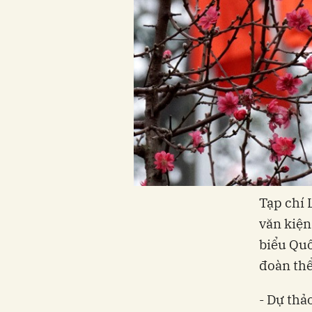
Tạp chí 
văn kiện
biểu Quố
đoàn thể
- Dự thả