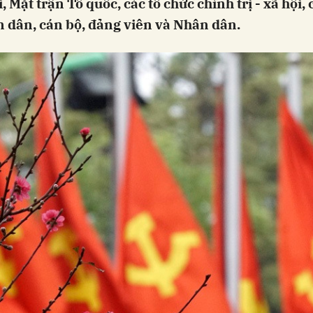
, Mặt trận Tổ quốc, các tổ chức chính trị - xã hội,
n dân, cán bộ, đảng viên và Nhân dân.