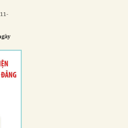
011-
 ngày