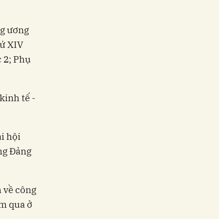
ng ương
hứ XIV
c 2; Phụ
kinh tế -
i hội
ng Đảng
n về công
ăm qua ở