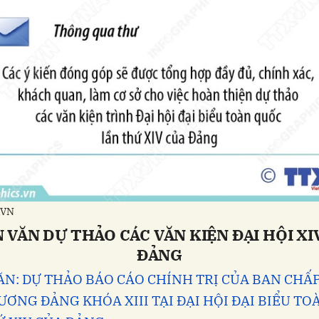
XVN
 VĂN DỰ THẢO CÁC VĂN KIỆN ĐẠI HỘI XI
ĐẢNG
ĂN: DỰ THẢO BÁO CÁO CHÍNH TRỊ CỦA BAN CHẤ
ƠNG ĐẢNG KHÓA XIII TẠI ĐẠI HỘI ĐẠI BIỂU T