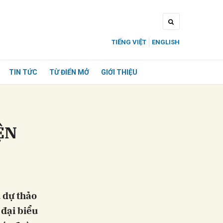
TIẾNG VIỆT
ENGLISH
TIN TỨC
TỪ ĐIỂN MỞ
GIỚI THIỆU
ỆN
u dự thảo
 đại biểu