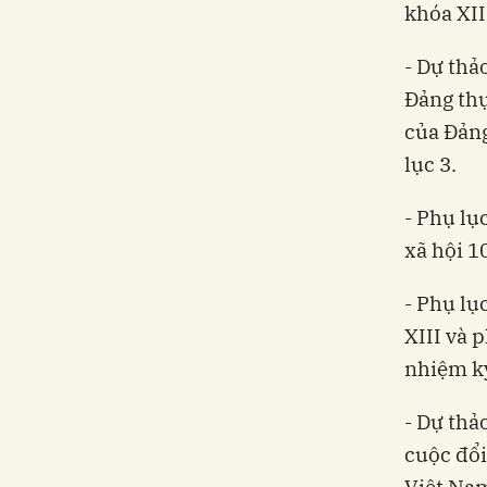
khóa XII
- Dự th
Đảng thự
của Đảng
lục 3.
- Phụ lụ
xã hội 1
- Phụ lụ
XIII và 
nhiệm kỳ
- Dự thả
cuộc đổi