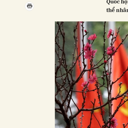
Quốc hội
thể nhâ