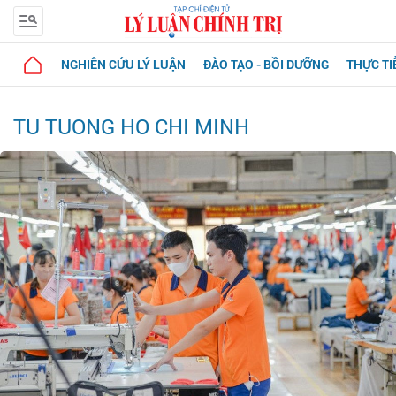
NGHIÊN CỨU LÝ LUẬN
ĐÀO TẠO - BỒI DƯỠNG
THỰC TI
TU TUONG HO CHI MINH