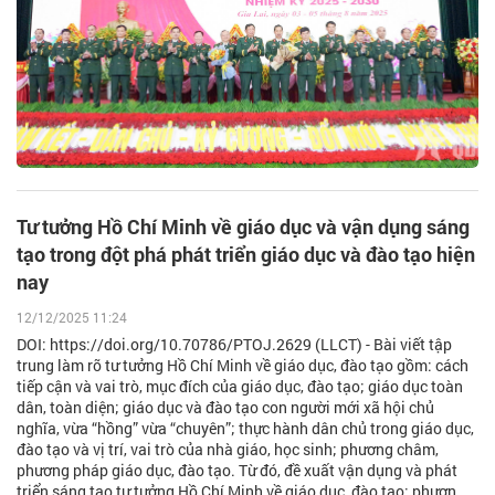
Tư tưởng Hồ Chí Minh về giáo dục và vận dụng sáng
tạo trong đột phá phát triển giáo dục và đào tạo hiện
nay
12/12/2025 11:24
DOI: https://doi.org/10.70786/PTOJ.2629 (LLCT) - Bài viết tập
trung làm rõ tư tưởng Hồ Chí Minh về giáo dục, đào tạo gồm: cách
tiếp cận và vai trò, mục đích của giáo dục, đào tạo; giáo dục toàn
dân, toàn diện; giáo dục và đào tạo con người mới xã hội chủ
nghĩa, vừa “hồng” vừa “chuyên”; thực hành dân chủ trong giáo dục,
đào tạo và vị trí, vai trò của nhà giáo, học sinh; phương châm,
phương pháp giáo dục, đào tạo. Từ đó, đề xuất vận dụng và phát
triển sáng tạo tư tưởng Hồ Chí Minh về giáo dục, đào tạo; phươn