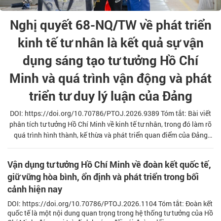
Nghị quyết 68-NQ/TW về phát triển
kinh tế tư nhân là kết quả sự vận
dụng sáng tạo tư tưởng Hồ Chí
Minh và quá trình vận động và phát
triển tư duy lý luận của Đảng
DOI: https://doi.org/10.70786/PTOJ.2026.9389 Tóm tắt: Bài viết
phân tích tư tưởng Hồ Chí Minh về kinh tế tư nhân, trong đó làm rõ
quá trình hình thành, kế thừa và phát triển quan điểm của Đảng
qua các thời kỳ; luận giải nội dung cốt lõi của Nghị quyết 68-
NQ/TW và ý nghĩa của việc chuyển hóa quan điểm thành chính
Vận dụng tư tưởng Hồ Chí Minh về đoàn kết quốc tế,
sách trong bối cảnh Việt Nam bước vào kỷ nguyên phát triển mới.
giữ vững hòa bình, ổn định và phát triển trong bối
Qua đó, bài viết góp phần khẳng định giá trị thời đại của tư tưởng
cảnh hiện nay
Hồ Chí Minh và tính đúng đắn, sáng tạo của đường lối phát triển ki
DOI: https://doi.org/10.70786/PTOJ.2026.1104 Tóm tắt: Đoàn kết
quốc tế là một nội dung quan trọng trong hệ thống tư tưởng của Hồ