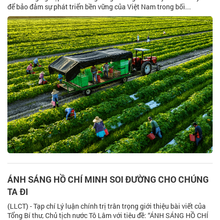
để bảo đảm sự phát triển bền vững của Việt Nam trong bối...
ÁNH SÁNG HỒ CHÍ MINH SOI ĐƯỜNG CHO CHÚNG
TA ĐI
(LLCT) - Tạp chí Lý luận chính trị trân trọng giới thiệu bài viết của
Tổng Bí thư, Chủ tịch nước Tô Lâm với tiêu đề: “ÁNH SÁNG HỒ CHÍ