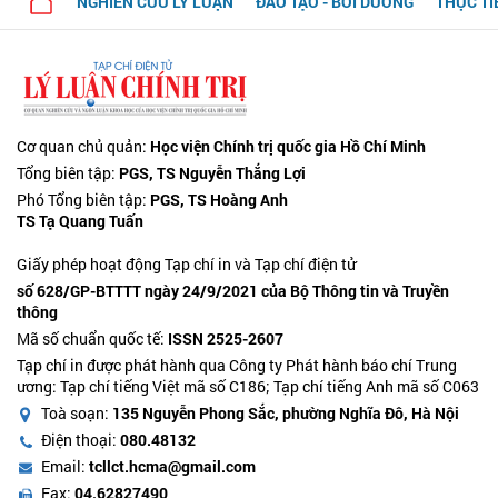
NGHIÊN CỨU LÝ LUẬN
ĐÀO TẠO - BỒI DƯỠNG
THỰC TI
Cơ quan chủ quản:
Học viện Chính trị quốc gia Hồ Chí Minh
Tổng biên tập:
PGS, TS Nguyễn Thắng Lợi
Phó Tổng biên tập:
PGS, TS Hoàng Anh
TS Tạ Quang Tuấn
Giấy phép hoạt động Tạp chí in và Tạp chí điện tử
số 628/GP-BTTTT ngày 24/9/2021 của Bộ Thông tin và Truyền
thông
Mã số chuẩn quốc tế:
ISSN 2525-2607
Tạp chí in được phát hành qua Công ty Phát hành báo chí Trung
ương: Tạp chí tiếng Việt mã số C186; Tạp chí tiếng Anh mã số C063
Toà soạn:
135 Nguyễn Phong Sắc, phường Nghĩa Đô, Hà Nội
Điện thoại:
080.48132
Email:
tcllct.hcma@gmail.com
Fax:
04.62827490