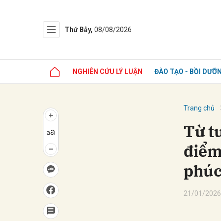
Thứ Bảy,
08/08/2026
NGHIÊN CỨU LÝ LUẬN
ĐÀO TẠO - BỒI DƯỠ
Trang chủ
Từ t
điểm
phúc
21/01/2026