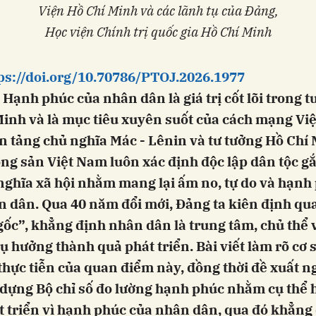
Viện Hồ Chí Minh và các lãnh tụ của Đảng,
Học viện Chính trị quốc gia Hồ Chí Minh
ps://doi.org/10.70786/PTOJ.2026.1977
 Hạnh phúc của nhân dân là giá trị cốt lõi trong t
Minh và là mục tiêu xuyên suốt của cách mạng Vi
 tảng chủ nghĩa Mác - Lênin và tư tưởng Hồ Chí 
g sản Việt Nam luôn xác định độc lập dân tộc gắ
nghĩa xã hội nhằm mang lại ấm no, tự do và hạnh
n dân. Qua 40 năm đổi mới, Đảng ta kiên định q
gốc”, khẳng định nhân dân là trung tâm, chủ thể v
ụ hưởng thành quả phát triển. Bài viết làm rõ cơ s
thực tiễn của quan điểm này, đồng thời đề xuất n
 dựng Bộ chỉ số đo lường hạnh phúc nhằm cụ thể
t triển vì hạnh phúc của nhân dân, qua đó khẳng