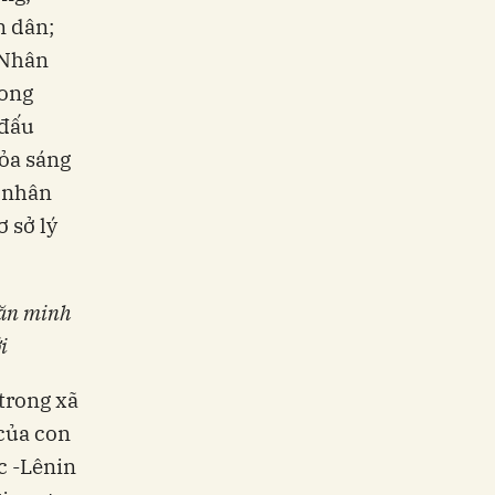
n dân;
 Nhân
rong
 đấu
tỏa sáng
o nhân
 sở lý
văn minh
i
 trong xã
 của con
c -Lênin