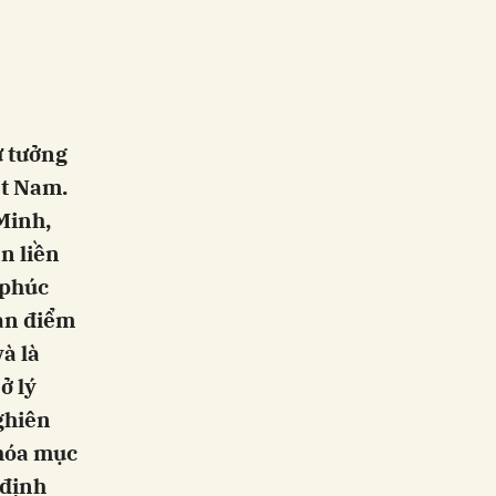
ư tưởng
ệt Nam.
Minh,
n liền
 phúc
uan điểm
à là
ở lý
ghiên
 hóa mục
 định