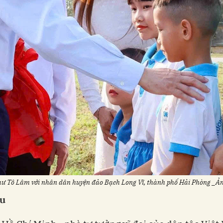
hư Tô Lâm với nhân dân huyện đảo Bạch Long Vĩ, thành phố Hải Phòng _
ầu