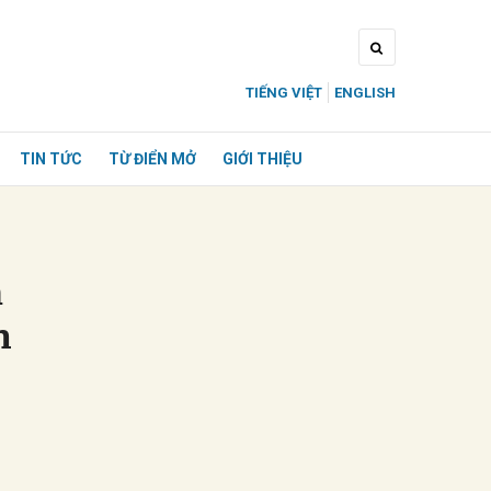
TIẾNG VIỆT
ENGLISH
TIN TỨC
TỪ ĐIỂN MỞ
GIỚI THIỆU
n
h