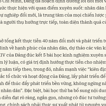
 Chí Minh, Đảng đã hoạch định đường lối đổi mới 
hức thực hiện với quan điểm xuyên suốt: nhân dân 
sự nghiệp đổi mới, là trung tâm của mọi chiến lược
 là người thụ hưởng trực tiếp, toàn diện thành quả c
sở tổng kết thực tiễn 40 năm đổi mới và phát triển 
inh về hạnh phúc của nhân dân, dự thảo các văn k
XIV của Đảng đúc kết 5 bài học kinh nghiệm xuyên 
 lý luận, có giá trị định hướng thực tiễn cho nhiệ
 năm tiếp theo, trong đó, nhấn mạnh việc “kiên đị
ắc tổ chức và hoạt động của Đảng, lấy phát triển để
nh để thúc đẩy phát triển bền vững, không ngừng n
 nhân dân”. Đặc biệt, bài học thứ ba bổ sung nội d
 diễn đạt rõ ràng, ngắn gọn, nhưng cô đúc tư tưởng
ng, chính sách phải thực sự xuất phát từ nguyện v