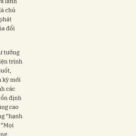
và lãnh
là chủ
 phát
ủa đổi
tư tưởng
iện trình
suốt,
m kỳ mới
nh các
 ổn định
âng cao
ung “hạnh
 “Mọi
ọng,