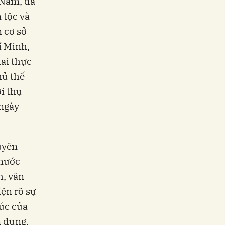
 Nam, đã
 tộc và
 cơ sở
í Minh,
ai thực
hủ thể
ời thụ
 ngày
uyên
 nước
h, văn
iện rõ sự
húc của
n dụng,