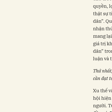
quyền, l
thật sự 
dân”. Qu
nhận thứ
mang lại
giá trị 
dân” tro
luận và 
Thứ nhất,
cần đạt t
Xu thế v
hội hiện
người. T