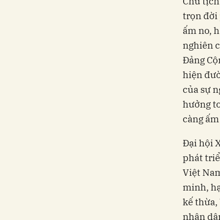
Chủ tịch
trọn đời
ấm no, h
nghiên c
Đảng Cộn
hiện đườ
của sự n
hưởng to
càng ấm
Đại hội 
phát tri
Việt Nam
minh, hạ
kế thừa,
nhân dân