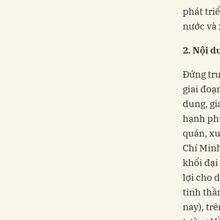
phát tri
nước và 
2. Nội d
Đứng trư
giai đoạ
dung, gi
hạnh phú
quán, xu
Chí Minh
khối đại
lợi cho 
tinh thầ
nay), tr