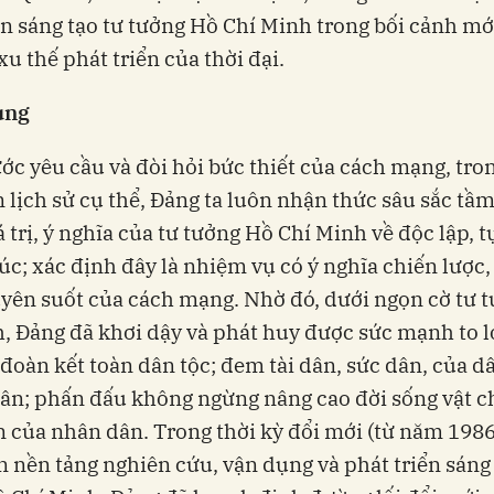
ển sáng tạo tư tưởng Hồ Chí Minh trong bối cảnh mớ
xu thế phát triển của thời đại.
ung
ớc yêu cầu và đòi hỏi bức thiết của cách mạng, tro
n lịch sử cụ thể, Đảng ta luôn nhận thức sâu sắc tầm
á trị, ý nghĩa của tư tưởng Hồ Chí Minh về độc lập, t
c; xác định đây là nhiệm vụ có ý nghĩa chiến lược,
yên suốt của cách mạng. Nhờ đó, dưới ngọn cờ tư 
, Đảng đã khơi dậy và phát huy được sức mạnh to l
 đoàn kết toàn dân tộc; đem tài dân, sức dân, của d
dân; phấn đấu không ngừng nâng cao đời sống vật c
n của nhân dân. Trong thời kỳ đổi mới (từ năm 198
ên nền tảng nghiên cứu, vận dụng và phát triển sáng 