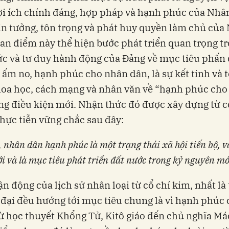
ợi ích chính đáng, hợp pháp và hạnh phúc của Nhâ
tin tưởng, tôn trọng và phát huy quyền làm chủ của
an điểm này thể hiện bước phát triển quan trọng t
c và tư duy hành động của Đảng về mục tiêu phấn
 ấm no, hạnh phúc cho nhân dân, là sự kết tinh và 
khoa học, cách mạng và nhân văn về “hạnh phúc ch
ng điều kiện mới. Nhận thức đó được xây dựng từ cơ
thực tiễn vững chắc sau đây:
 nhân dân hạnh phúc là một trạng thái xã hội tiến bộ, 
ới và là mục tiêu phát triển đất nước trong kỷ nguyên mớ
ận động của lịch sử nhân loại từ cổ chí kim, nhất là
 đại đều hướng tới mục tiêu chung là vì hạnh phúc
ừ học thuyết Khổng Tử, Kitô giáo đến chủ nghĩa Má