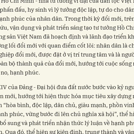
 Hồ Chí Minh - nhà tư tưởng vĩ đại của dân tộc Việt
 phấn đấu, hy sinh vì lý tưởng độc lập, tự do cho dân
ạnh phúc của nhân dân. Trong thời kỳ đổi mới, trên
ứu, vận dụng và phát triển sáng tạo tư tưởng Hồ Ch
g sản Việt Nam đã hoạch định và lãnh đạo triển kh
ng lối đổi mới với quan điểm cốt lõi: nhân dân là c
ghiệp đổi mới, được đặt ở vị trí trung tâm và là ngư
àn bộ thành quả của đổi mới, hướng tới cuộc sống
 no, hạnh phúc.
XIV của Đảng - Đại hội đưa đất nước bước vào kỷ ng
ển mới, hướng tới hiện thực hóa mục tiêu xây dựng
 “hòa bình, độc lập, dân chủ, giàu mạnh, phồn vin
nh phúc, vững bước đi lên chủ nghĩa xã hội”, thể h
 bổ sung và phát triển nhận thức lý luận về hạnh p
. Qua đó, thể hiện sự kiên định, trung thành và vậ