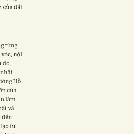
i của đất
ng từng
 vóc, nội
ự do,
 nhất
tưởng Hồ
ớn của
ân làm
hất và
6 đến
tạo tư