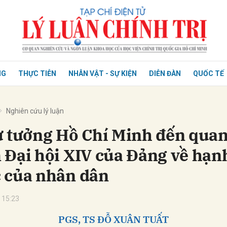
NG
THỰC TIỄN
NHÂN VẬT - SỰ KIỆN
DIỄN ĐÀN
QUỐC TẾ
Nghiên cứu lý luận
ư tưởng Hồ Chí Minh đến qua
 Đại hội XIV của Đảng về hạn
 của nhân dân
 15:23
PGS, TS ĐỖ XUÂN TUẤT