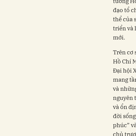
tưởng Hồ
đạo tổ c
thể của 
triển và
mới.
Trên cơ 
Hồ Chí M
Đại hội 
mang tầm
và những
nguyên t
và ổn đị
đời sống
phúc” và
chủ trươ