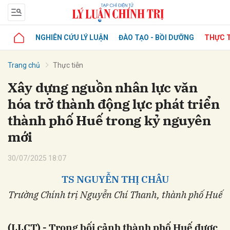
NGHIÊN CỨU LÝ LUẬN
ĐÀO TẠO - BỒI DƯỠNG
THỰC T
Trang chủ
Thực tiễn
Xây dựng nguồn nhân lực văn
hóa trở thành động lực phát triển
thành phố Huế trong kỷ nguyên
mới
30/07/2025 18:07
TS NGUYỄN THỊ CHÂU
Trường Chính trị Nguyễn Chí Thanh, thành phố Huế
(LLCT) - Trong bối cảnh thành phố Huế được