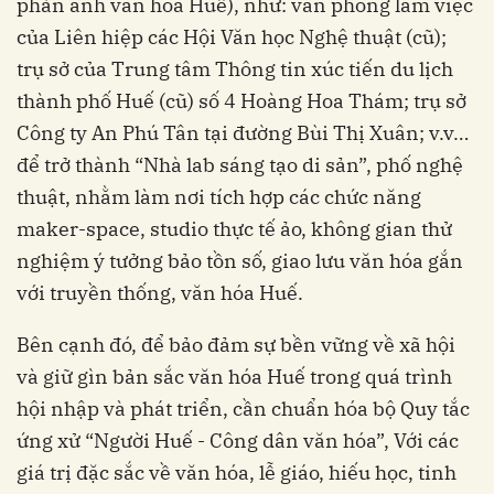
phản ánh văn hóa Huế), như: văn phòng làm việc
của Liên hiệp các Hội Văn học Nghệ thuật (cũ);
trụ sở của Trung tâm Thông tin xúc tiến du lịch
thành phố Huế (cũ) số 4 Hoàng Hoa Thám; trụ sở
Công ty An Phú Tân tại đường Bùi Thị Xuân; v.v…
để trở thành “Nhà lab sáng tạo di sản”, phố nghệ
thuật, nhằm làm nơi tích hợp các chức năng
maker-space, studio thực tế ảo, không gian thử
nghiệm ý tưởng bảo tồn số, giao lưu văn hóa gắn
với truyền thống, văn hóa Huế.
Bên cạnh đó, để bảo đảm sự bền vững về xã hội
và giữ gìn bản sắc văn hóa Huế trong quá trình
hội nhập và phát triển, cần chuẩn hóa bộ Quy tắc
ứng xử “Người Huế - Công dân văn hóa”, Với các
giá trị đặc sắc về văn hóa, lễ giáo, hiếu học, tinh