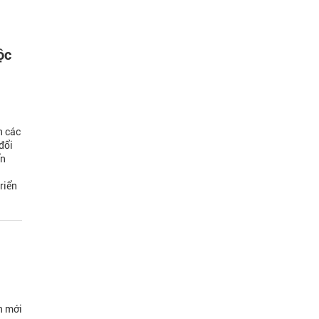
ộc
n các
đổi
ển
riển
n mới