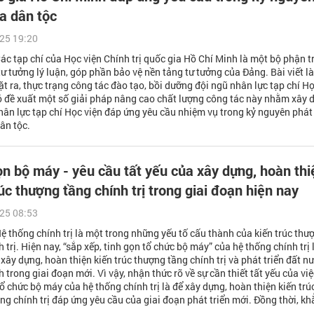
a dân tộc
25 19:20
Các tạp chí của Học viện Chính trị quốc gia Hồ Chí Minh là một bộ phận t
tư tưởng lý luận, góp phần bảo vệ nền tảng tư tưởng của Đảng. Bài viết l
ặt ra, thực trạng công tác đào tạo, bồi dưỡng đội ngũ nhân lực tạp chí H
đó đề xuất một số giải pháp nâng cao chất lượng công tác này nhằm xây 
hân lực tạp chí Học viện đáp ứng yêu cầu nhiệm vụ trong kỷ nguyên phát 
ân tộc.
ọn bộ máy - yêu cầu tất yếu của xây dựng, hoàn thi
úc thượng tầng chính trị trong giai đoạn hiện nay
25 08:53
Hệ thống chính trị là một trong những yếu tố cấu thành của kiến trúc thư
 trị. Hiện nay, “sắp xếp, tinh gọn tổ chức bộ máy” của hệ thống chính trị 
xây dựng, hoàn thiện kiến trúc thượng tầng chính trị và phát triển đất n
 trong giai đoạn mới. Vì vậy, nhận thức rõ về sự cần thiết tất yếu của việ
tổ chức bộ máy của hệ thống chính trị là để xây dựng, hoàn thiện kiến trú
ng chính trị đáp ứng yêu cầu của giai đoạn phát triển mới. Đồng thời, k