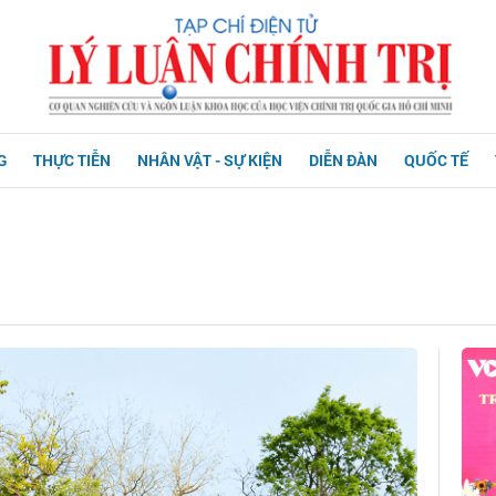
G
THỰC TIỄN
NHÂN VẬT - SỰ KIỆN
DIỄN ĐÀN
QUỐC TẾ