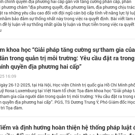
nh chính quyền địa phương hai cấp gắn với tăng cường phân cấp, phân
i phương châm “địa phương quyết, địa phương làm, địa phương chịu trá
ặt ra những yêu cầu cao đối với đội ngũ cán bộ cấp tỉnh về năng lực lý lu
, nhằm bảo đảm sự thống nhất này trong việc ra quyết định. Bài viết làm 
 đề lý luận về sự thống nhất giữa lý luận và thực tiễn trong việc ra quyết
u
m khoa học “Giải pháp tăng cường sự tham gia của
dân trong quản trị môi trường: Yêu cầu đặt ra tron
hính quyền địa phương hai cấp”
25 16:09
Ngày 26-12-2025, tại Hà Nội, Học viện Chính trị quốc gia Hồ Chí Minh phố
uỹ Rosa Luxemburg tại Việt Nam tổ chức Tọa đàm khoa học “Giải pháp 
tham gia của người dân trong quản trị môi trường: Yêu cầu đặt ra trong
h quyền địa phương hai cấp”. PGS, TS Dương Trung Ý, Phó Giám đốc Học
 trì Tọa đàm.
iểm và định hướng hoàn thiện hệ thống pháp luật 