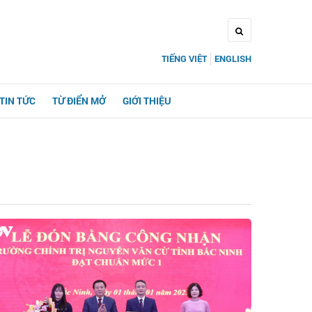
TIẾNG VIỆT
ENGLISH
TIN TỨC
TỪ ĐIỂN MỞ
GIỚI THIỆU