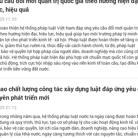
u cầu đổi mới quản trị quốc gia theo hướng hiện đạ
c, hiệu quả
25 11:33
Hoàn thiện hệ thống pháp luật Việt Nam đáp ứng yêu cầu đổi mới quản tr
theo hướng hiện đại, hiệu lực, hiệu quả giúp tạo môi trường pháp lý minh
ận lợi cho phát triển kinh tế - xã hội. Pháp luật được hoàn thiện sẽ tăng 
hi, giảm thủ tục rườm rà, thúc đẩy cải cách hành chính, từ đó, pháp luật
 bảo vệ quyền lợi hợp pháp của người dân, doanh nghiệp mà còn củng c
xã hội. Hệ thống pháp luật hiện đại phù hợp với chuẩn mực quốc tế còn g
chủ động, tích cực hội nhập sâu rộng vào nền kinh tế toàn cầu, tạo điều 
át triển bền vững đất nước.
ao chất lượng công tác xây dựng luật đáp ứng yêu
yên phát triển mới
25 21:12
Trong những năm qua, hệ thống pháp luật nước ta ngày càng được hoàn 
dung và quy trình, thủ tục, tạo cơ sở pháp lý cho các hoạt động kinh tế, v
ội, bảo vệ các quyền, lợi ích của người dân, doanh nghiệp, nâng cao hiệu 
quản lý của Nhà nước, ngày càng tương thích với các nguyên tắc, chuẩn