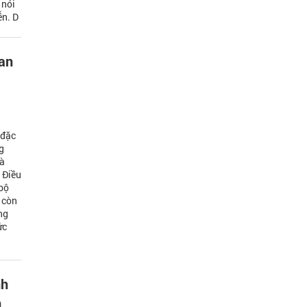
 nói
ễn. D
 an
 đặc
g
là
 Điều
bộ
 còn
ng
ức
nh
n