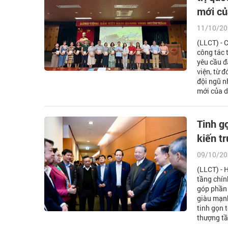
mới củ
11/10/20
(LLCT) - 
công tác 
yêu cầu đ
viện, từ 
đội ngũ n
mới của d
Tinh g
kiến tr
09/10/20
(LLCT) - 
tầng chính
góp phần 
giàu mạnh
tinh gọn 
thượng tầ