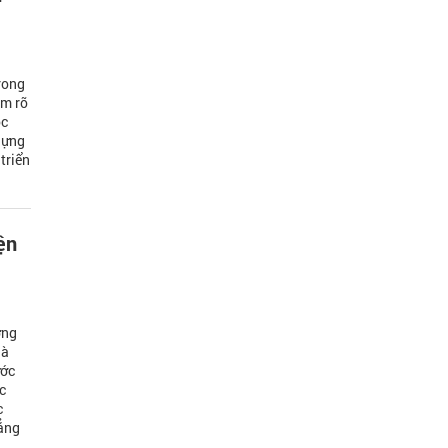
rong
àm rõ
ọc
dựng
triển
ện
ợng
là
ước
c
c
hẳng