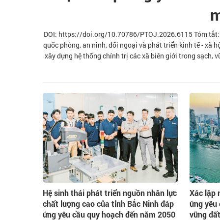
m
DOI: https://doi.org/10.70786/PTOJ.2026.6115 Tóm tắt: Cá
quốc phòng, an ninh, đối ngoại và phát triển kinh tế - xã 
xây dựng hệ thống chính trị các xã biên giới trong sạch, 
trương của Đảng, chính sách của Nhà nước và đánh giá t
lãnh đạo củng cố hệ
Hệ sinh thái phát triển nguồn nhân lực
Xác lập 
chất lượng cao của tỉnh Bắc Ninh đáp
ứng yêu 
ứng yêu cầu quy hoạch đến năm 2050
vững đất