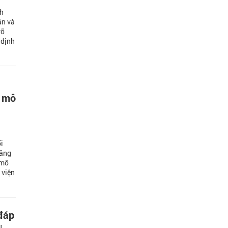
ch
ận và
rõ
 định
g mô
i
tăng
 mô
 viện
đáp