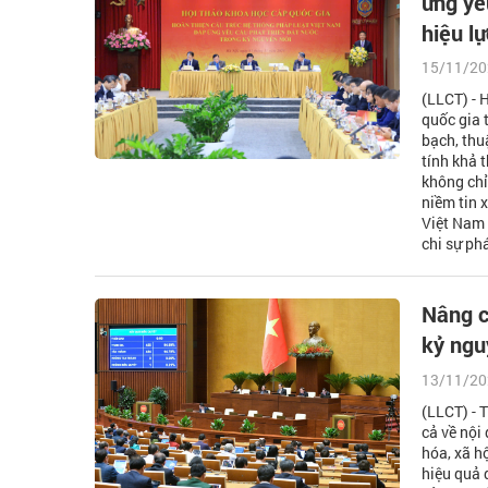
ứng yê
hiệu lự
15/11/20
(LLCT) - 
quốc gia 
bạch, thu
tính khả t
không chỉ
niềm tin 
Việt Nam 
chi sự ph
Nâng c
kỷ ngu
13/11/20
(LLCT) - 
cả về nội 
hóa, xã h
hiệu quả 