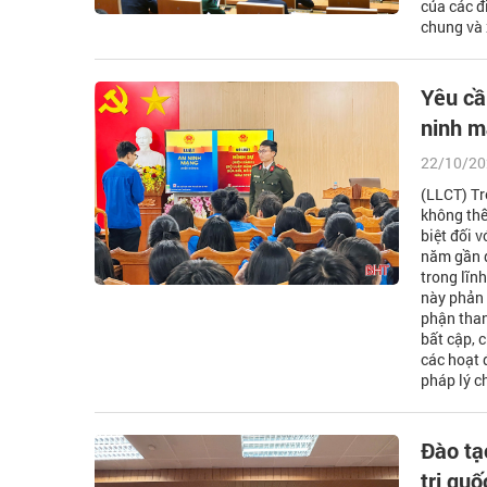
của các đ
chung và 
Yêu cầ
ninh m
22/10/20
(LLCT) Tr
không thể
biệt đối 
năm gần đ
trong lĩn
này phản 
phận than
bất cập, 
các hoạt 
pháp lý c
Đào tạ
trị qu