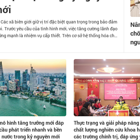
ới
c xã biên giới giữ vị trí đặc biệt quan trọng trong bảo đảm
Nân
hội. Trước yêu cầu của tình hình mới, việc tăng cường lãnh đạo
chố
vững mạnh là nhiệm vụ cấp thiết. Trên cơ sở hệ thống hóa chủ
ngu
hực trạng hiện nay, bài viết đề xuất một số giải pháp nhằm
 thống chính trị các xã
mô hình tăng trưởng mới đáp
Thực trạng và giải pháp nâng
cầu phát triển nhanh và bền
chất lượng nghiên cứu khoa 
 nước trong kỷ nguyên mới
các trường chính trị, đáp ứng