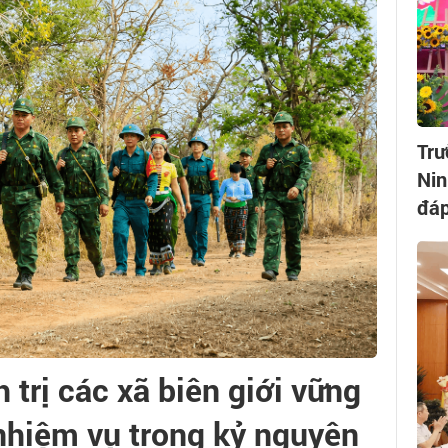
Trư
Nin
đáp
 trị các xã biên giới vững
nhiệm vụ trong kỷ nguyên