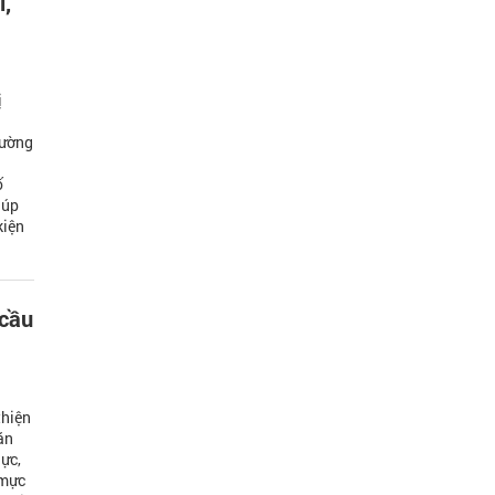
i,
ị
cường
ố
iúp
kiện
 cầu
thiện
ăn
lực,
 mực