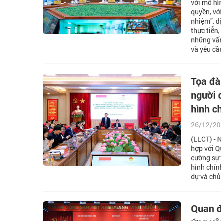
với mô hì
quyền, vớ
nhiệm”, đ
thực tiễn
những vấn
và yêu cầ
Tọa đà
người 
hình c
26/12/20
(LLCT) - 
hợp với Q
cường sự 
hình chín
dự và chủ
Quan đ