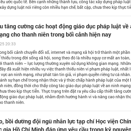
iều ước quốc tế. Bên cạnh những thành tựu, công tác xây dựng pháp luật
xây dựng luật nói riêng còn nhiều hạn chế, bất cập, chưa theo kịp thực ti
u tăng cường các hoạt động giáo dục pháp luật về
ạng cho thanh niên trong bối cảnh hiện nay
25 20:33
ong bối cảnh chuyển đổi số, internet và mạng xã hội trở thành một phần
 thiếu trong đời sống xã hội, song theo đó là nhiều nguy cơ mất an toàn,
với thanh niên – lực lượng thường xuyên sử dụng không gian mạng. Nhữn
ây đã xuất hiện nhiều vụ việc thanh thiếu niên vi phạm pháp luật, nhất 
h vực an ninh mạng, như phát tán tin giả, vi phạm quyền riêng tư cá nhân.
ánh sự hạn chế trong nhận thức và ý thức chấp hành pháp luật của một 
h niên, đồng thời cho thấy công tác giáo dục pháp luật về an ninh mạng
chưa theo kịp thực tiễn. Thực trạng trên đặt ra yêu cầu cấp thiết tăng cườ
động giáo dục pháp luật, nhằm định hướng hành vi và nâng cao nhận th
ho thanh niên.
o, bồi dưỡng đội ngũ nhân lực tạp chí Học viện Chí
ốc gia Hồ Chí Minh đáp ứng yêu cầu trong kỷ nguyê