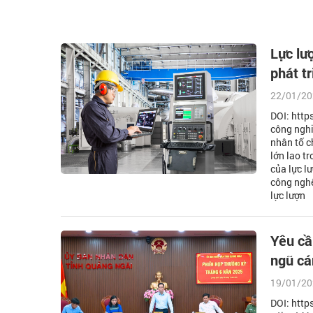
Lực lư
phát t
22/01/20
DOI: htt
công nghi
nhân tố c
lớn lao t
của lực l
công nghệ
lực lượn
Yêu cầ
ngũ cá
19/01/20
DOI: http