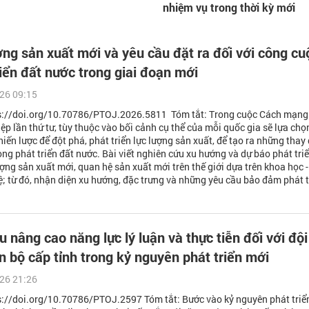
nhiệm vụ trong thời kỳ mới
ợng sản xuất mới và yêu cầu đặt ra đối với công cu
riển đất nước trong giai đoạn mới
26 09:15
ps://doi.org/10.70786/PTOJ.2026.5811 Tóm tắt: Trong cuộc Cách mạng
ệp lần thứ tư, tùy thuộc vào bối cảnh cụ thể của mỗi quốc gia sẽ lựa chọ
hiến lược để đột phá, phát triển lực lượng sản xuất, để tạo ra những thay 
rong phát triển đất nước. Bài viết nghiên cứu xu hướng và dự báo phát tri
ượng sản xuất mới, quan hệ sản xuất mới trên thế giới dựa trên khoa học -
; từ đó, nhận diện xu hướng, đặc trưng và những yêu cầu bảo đảm phát t
u nâng cao năng lực lý luận và thực tiễn đối với đội
n bộ cấp tỉnh trong kỷ nguyên phát triển mới
26 21:26
s://doi.org/10.70786/PTOJ.2597 Tóm tắt: Bước vào kỷ nguyên phát triể